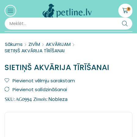
0
Sākums
ZIVĪM
AKVĀRIJAM
SIETIŅŠ AKVĀRIJA TĪRĪŠANAI
SIETIŅŠ AKVĀRIJA TĪRĪŠANAI
Pievienot vēlmju sarakstam
Pievienot salīdzināšanai
Nobleza
SKU:
AG0994
Zīmols: