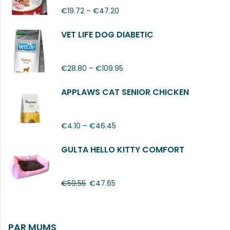
€
19.72
–
€
47.20
VET LIFE DOG DIABETIC
€
28.80
–
€
109.95
APPLAWS CAT SENIOR CHICKEN
€
4.10
–
€
46.45
GULTA HELLO KITTY COMFORT
€
59.55
€
47.65
PAR MUMS