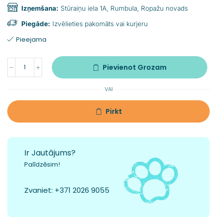
Izņemšana:
Stūraiņu iela 1A, Rumbula, Ropažu novads
Piegāde:
Izvēlieties pakomāts vai kurjeru
Pieejama
Pievienot Grozam
VAI
Pirkt
Ir Jautājums?
Palīdzēsim!
Zvaniet:
+371 2026 9055