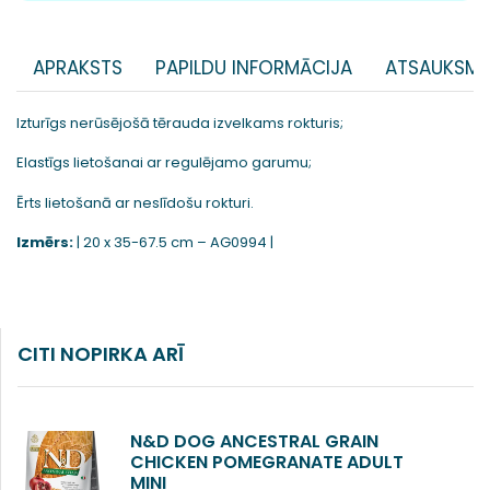
APRAKSTS
PAPILDU INFORMĀCIJA
ATSAUKSME
Izturīgs nerūsējošā tērauda izvelkams rokturis;
Elastīgs lietošanai ar regulējamo garumu;
Ērts lietošanā ar neslīdošu rokturi.
Izmērs:
| 20 x 35-67.5 cm – AG0994 |
CITI NOPIRKA ARĪ
N&D DOG ANCESTRAL GRAIN
CHICKEN POMEGRANATE ADULT
MINI