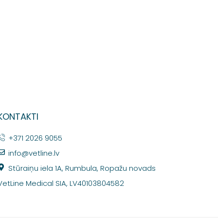
KONTAKTI
+371 2026 9055
info@vetline.lv
Stūraiņu iela 1A, Rumbula, Ropažu novads
VetLine Medical SIA, LV40103804582