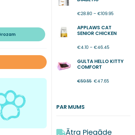
€
28.80
–
€
109.95
APPLAWS CAT
SENIOR CHICKEN
 Grozam
€
4.10
–
€
46.45
GULTA HELLO KITTY
COMFORT
€
59.55
€
47.65
PAR MUMS
Ātra Piegāde