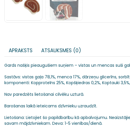
APRAKSTS
ATSAUKSMES (0)
Gards našķis pieaugušiem suņiem – vistas un mencas suši gaba
Sastāvs: vistas gaļa 78,1%, menca 17%, dārzeņu glicerīns, sorbīt
komponenti: Kopproteīns 25%, Kopšķiedras 0,2%, Koptauki 3,5%, 
Nav paredzēts lietošanai cilvēku uzturā.
Barošanas laikā ieteicams dzīvnieku uzraudzīt.
Lietošana: Lietojiet šo papildbarību kā apbalvojumu. Neaizstāj
savam mājdzīvniekam. Deva: 1-5 vienības/dienā.