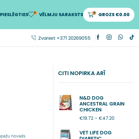
0
0
PIESLĒGTIES
VĒLMJU SARAKSTS
GROZS
€
0.00
Zvaniet +371 20269055
CITI NOPIRKA ARĪ
N&D DOG
ANCESTRAL GRAIN
CHICKEN
POMEGRANATE
€
19.72
–
€
47.20
ADULT MINI
VET LIFE DOG
Ropažu novads
DIABETIC