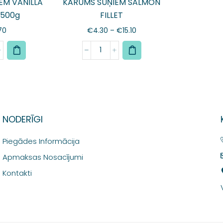
EM VANILLA
KĀRUMS SUŅIEM SALMON
 500g
FILLET
70
€
4.30
–
€
15.10
NODERĪGI
Piegādes Informācija
Apmaksas Nosacījumi
Kontakti