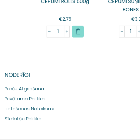
CEPUMI ROLLS 500g
CEPUMI SUŅI
BONES
€
2.75
€
3.
NODERĪGI
Preču Atgriešana
Privātuma Politika
Lietošanas Noteikumi
Sīkdatņu Politika