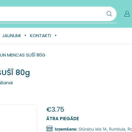
JAUNUMI
KONTAKTI
 UN MENCAS SUŠĪ 80G
SUŠĪ 80g
āšanai
€
3.75
ĀTRA PIEGĀDE
Izņemšana:
Stūraiņu iela 1A, Rumbula, 