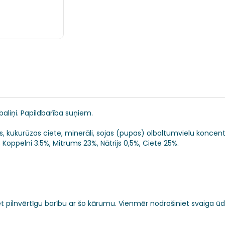
liņi. Papildbarība suņiem.
s, kukurūzas ciete, minerāli, sojas (pupas) olbaltumvielu koncentr
Koppelni 3.5%, Mitrums 23%, Nātrijs 0,5%, Ciete 25%.
iet pilnvērtīgu barību ar šo kārumu. Vienmēr nodrošiniet svaiga 