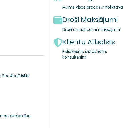
Mums visas preces ir noliktavā
Droši Maksājumi
Droši un uzticami maksājumi
Klientu Atbalsts
Palīdzēsim, izstāstīsim,
konsultēsim
āts. Analītiskie
ūdens pieejamību