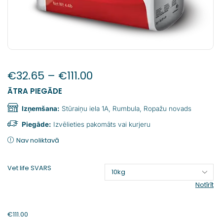
€
32.65
–
€
111.00
ĀTRA PIEGĀDE
Izņemšana:
Stūraiņu iela 1A, Rumbula, Ropažu novads
Piegāde:
Izvēlieties pakomāts vai kurjeru
Nav noliktavā
Vet life SVARS
Notīrīt
€
111.00