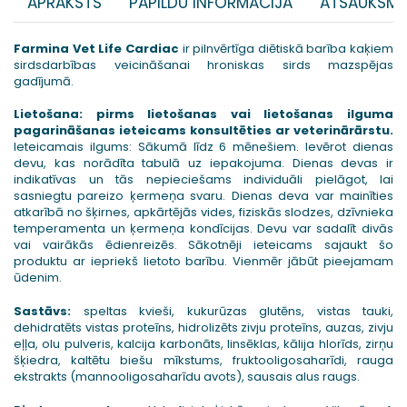
APRAKSTS
PAPILDU INFORMĀCIJA
ATSAUKSME
Farmina Vet Life Cardiac
ir pilnvērtīga diētiskā barība kaķiem
sirdsdarbības veicināšanai hroniskas sirds mazspējas
gadījumā.
Lietošana: pirms lietošanas vai lietošanas ilguma
pagarināšanas ieteicams konsultēties ar veterinārārstu.
Ieteicamais ilgums: Sākumā līdz 6 mēnešiem. Ievērot dienas
devu, kas norādīta tabulā uz iepakojuma. Dienas devas ir
indikatīvas un tās nepieciešams individuāli pielāgot, lai
sasniegtu pareizo ķermeņa svaru. Dienas deva var mainīties
atkarībā no šķirnes, apkārtējās vides, fiziskās slodzes, dzīvnieka
temperamenta un ķermeņa kondīcijas. Devu var sadalīt divās
vai vairākās ēdienreizēs. Sākotnēji ieteicams sajaukt šo
produktu ar iepriekš lietoto barību. Vienmēr jābūt pieejamam
ūdenim.
Sastāvs:
speltas kvieši, kukurūzas glutēns, vistas tauki,
dehidratēts vistas proteīns, hidrolizēts zivju proteīns, auzas, zivju
eļļa, olu pulveris, kalcija karbonāts, linsēklas, kālija hlorīds, zirņu
šķiedra, kaltētu biešu mīkstums, fruktooligosaharīdi, rauga
ekstrakts (mannooligosaharīdu avots), sausais alus raugs.