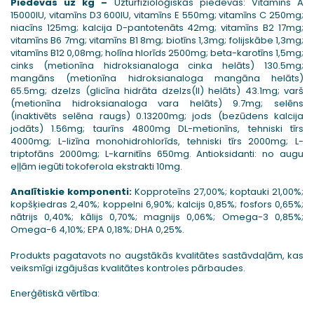
Piedevas uz kg –
Uzturfizioloģiskās piedevas: Vitamīns A
15000IU, vitamīns D3 600IU, vitamīns E 550mg; vitamīns C 250mg;
niacīns 125mg; kalcija D-pantotenāts 42mg; vitamīns B2 17mg;
vitamīns B6 7mg; vitamīns B1 8mg; biotīns 1,3mg; folijskābe 1,3mg;
vitamīns B12 0,08mg; holīna hlorīds 2500mg; beta-karotīns 1,5mg;
cinks (metionīna hidroksianaloga cinka helāts) 130.5mg;
mangāns (metionīna hidroksianaloga mangāna helāts)
65.5mg; dzelzs (glicīna hidrāta dzelzs(II) helāts) 43.1mg; varš
(metionīna hidroksianaloga vara helāts) 9.7mg; selēns
(inaktivēts selēna raugs) 0.13200mg; jods (bezūdens kalcija
jodāts) 1.56mg; taurīns 4800mg DL-metionīns, tehniski tīrs
4000mg; L-lizīna monohidrohlorīds, tehniski tīrs 2000mg; L-
triptofāns 2000mg; L-karnitīns 650mg. Antioksidanti: no augu
eļļām iegūti tokoferola ekstrakti 10mg.
Analītiskie komponenti:
Kopproteīns 27,00%; koptauki 21,00%;
kopšķiedras 2,40%; koppelni 6,90%; kalcijs 0,85%; fosfors 0,65%;
nātrijs 0,40%; kālijs 0,70%; magnijs 0,06%; Omega-3 0,85%;
Omega-6 4,10%; EPA 0,18%; DHA 0,25%.
Produkts pagatavots no augstākās kvalitātes sastāvdaļām, kas
veiksmīgi izgājušas kvalitātes kontroles pārbaudes.
Enerģētiskā vērtība: