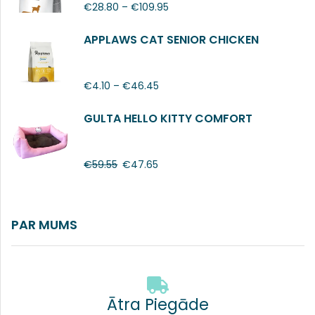
€
28.80
–
€
109.95
APPLAWS CAT SENIOR CHICKEN
€
4.10
–
€
46.45
GULTA HELLO KITTY COMFORT
€
59.55
€
47.65
PAR MUMS
Ātra Piegāde