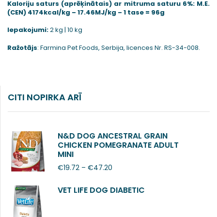
Kaloriju saturs (aprēķinātais) ar mitruma saturu 6%: M.E.
(CEN) 4174kcal/kg – 17.46MJ/kg – 1 tase = 96g
Iepakojumi:
2 kg | 10 kg
Ražotājs
: Farmina Pet Foods, Serbija, licences Nr. RS-34-008.
CITI NOPIRKA ARĪ
N&D DOG ANCESTRAL GRAIN
CHICKEN POMEGRANATE ADULT
MINI
€
19.72
–
€
47.20
VET LIFE DOG DIABETIC