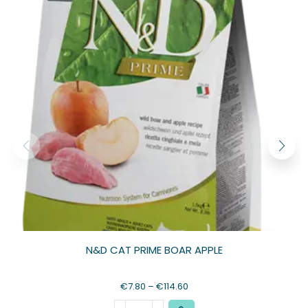
N&D CAT PRIME BOAR APPLE
€
7.80
–
€
114.60