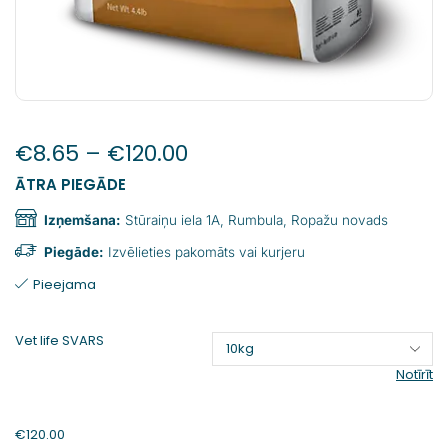
€
8.65
–
€
120.00
ĀTRA PIEGĀDE
Izņemšana:
Stūraiņu iela 1A, Rumbula, Ropažu novads
Piegāde:
Izvēlieties pakomāts vai kurjeru
Pieejama
Vet life SVARS
Notīrīt
€
120.00