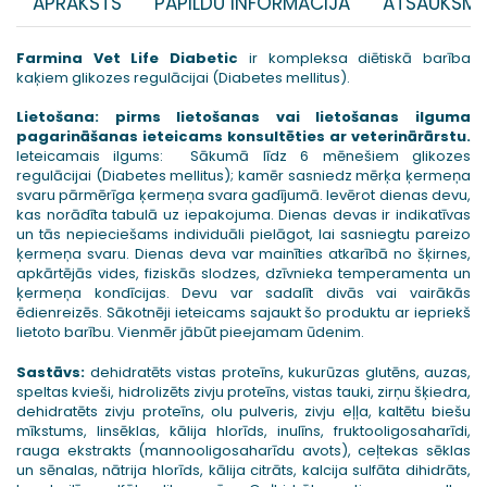
APRAKSTS
PAPILDU INFORMĀCIJA
ATSAUKSME
Farmina Vet Life Diabetic
ir kompleksa diētiskā barība
kaķiem glikozes regulācijai (Diabetes mellitus).
Lietošana: pirms lietošanas vai lietošanas ilguma
pagarināšanas ieteicams konsultēties ar veterinārārstu.
Ieteicamais ilgums: Sākumā līdz 6 mēnešiem glikozes
regulācijai (Diabetes mellitus); kamēr sasniedz mērķa ķermeņa
svaru pārmērīga ķermeņa svara gadījumā. Ievērot dienas devu,
kas norādīta tabulā uz iepakojuma. Dienas devas ir indikatīvas
un tās nepieciešams individuāli pielāgot, lai sasniegtu pareizo
ķermeņa svaru. Dienas deva var mainīties atkarībā no šķirnes,
apkārtējās vides, fiziskās slodzes, dzīvnieka temperamenta un
ķermeņa kondīcijas. Devu var sadalīt divās vai vairākās
ēdienreizēs. Sākotnēji ieteicams sajaukt šo produktu ar iepriekš
lietoto barību. Vienmēr jābūt pieejamam ūdenim.
Sastāvs:
dehidratēts vistas proteīns, kukurūzas glutēns, auzas,
speltas kvieši, hidrolizēts zivju proteīns, vistas tauki, zirņu šķiedra,
dehidratēts zivju proteīns, olu pulveris, zivju eļļa, kaltētu biešu
mīkstums, linsēklas, kālija hlorīds, inulīns, fruktooligosaharīdi,
rauga ekstrakts (mannooligosaharīdu avots), ceļtekas sēklas
un sēnalas, nātrija hlorīds, kālija citrāts, kalcija sulfāta dihidrāts,