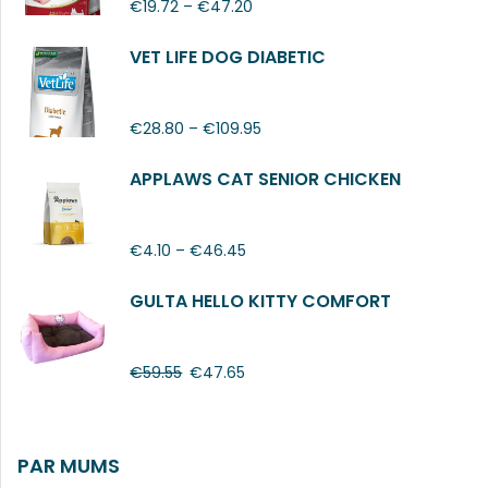
€
19.72
–
€
47.20
VET LIFE DOG DIABETIC
€
28.80
–
€
109.95
APPLAWS CAT SENIOR CHICKEN
€
4.10
–
€
46.45
GULTA HELLO KITTY COMFORT
€
59.55
€
47.65
PAR MUMS