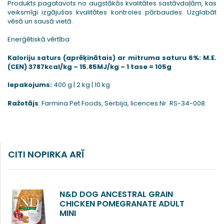
Produkts pagatavots no augstākās kvalitātes sastāvdaļām, kas
veiksmīgi izgājušas kvalitātes kontroles pārbaudes. Uzglabāt
vēsā un sausā vietā.
Enerģētiskā vērtība:
Kaloriju saturs (aprēķinātais) ar mitruma saturu 6%: M.E.
(CEN) 3787kcal/kg – 15.85MJ/kg – 1 tase = 105g
Iepakojums:
400 g | 2 kg | 10 kg
Ražotājs
: Farmina Pet Foods, Serbija, licences Nr. RS-34-008.
CITI NOPIRKA ARĪ
N&D DOG ANCESTRAL GRAIN
CHICKEN POMEGRANATE ADULT
MINI