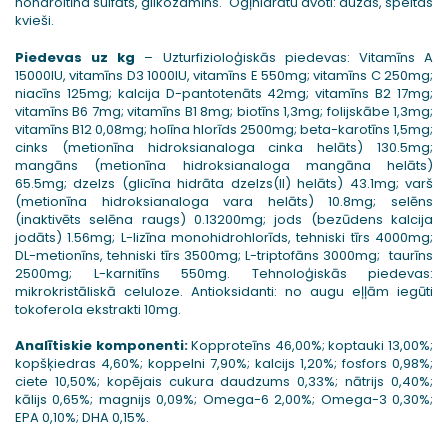
hondroitīna sulfāts, glikozamīns. Ogļhidrātu avoti: auzas, speltas
kvieši.
Piedevas uz kg
– Uzturfizioloģiskās piedevas: Vitamīns A
15000IU, vitamīns D3 1000IU, vitamīns E 550mg; vitamīns C 250mg;
niacīns 125mg; kalcija D-pantotenāts 42mg; vitamīns B2 17mg;
vitamīns B6 7mg; vitamīns B1 8mg; biotīns 1,3mg; folijskābe 1,3mg;
vitamīns B12 0,08mg; holīna hlorīds 2500mg; beta-karotīns 1,5mg;
cinks (metionīna hidroksianaloga cinka helāts) 130.5mg;
mangāns (metionīna hidroksianaloga mangāna helāts)
65.5mg; dzelzs (glicīna hidrāta dzelzs(II) helāts) 43.1mg; varš
(metionīna hidroksianaloga vara helāts) 10.8mg; selēns
(inaktivēts selēna raugs) 0.13200mg; jods (bezūdens kalcija
jodāts) 1.56mg; L-lizīna monohidrohlorīds, tehniski tīrs 4000mg;
DL-metionīns, tehniski tīrs 3500mg; L-triptofāns 3000mg; taurīns
2500mg; L-karnitīns 550mg. Tehnoloģiskās piedevas:
mikrokristāliskā celuloze. Antioksidanti: no augu eļļām iegūti
tokoferola ekstrakti 10mg.
Analītiskie komponenti:
Kopproteīns 46,00%; koptauki 13,00%;
kopšķiedras 4,60%; koppelni 7,90%; kalcijs 1,20%; fosfors 0,98%;
ciete 10,50%; kopējais cukura daudzums 0,33%; nātrijs 0,40%;
kālijs 0,65%; magnijs 0,09%; Omega-6 2,00%; Omega-3 0,30%;
EPA 0,10%; DHA 0,15%.