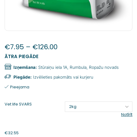
€
7.95
–
€
126.00
ĀTRA PIEGĀDE
Izņemšana:
Stūraiņu iela 1A, Rumbula, Ropažu novads
Piegāde:
Izvēlieties pakomāts vai kurjeru
Pieejama
Vet life SVARS
Notīrīt
€
32.55