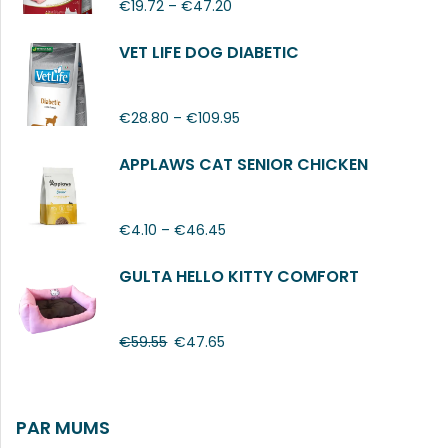
€
19.72
–
€
47.20
VET LIFE DOG DIABETIC
€
28.80
–
€
109.95
APPLAWS CAT SENIOR CHICKEN
€
4.10
–
€
46.45
GULTA HELLO KITTY COMFORT
€
59.55
€
47.65
PAR MUMS