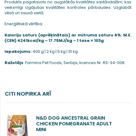
Produkts pagatavots no augstākās kvalitātes sastāvdaļām, kas
veiksmīgi izgājušas kvalitātes kontroles pārbaudes. Uzglabāt
vēsā un sausā vietā.
Enerģētiskā vērtība:
Kaloriju saturs (aprēķinātais) ar mitruma saturu 6%: M.E.
(CEN) 4241kcal/kg – 17.75MJ/kg – 1 tase = 103g
Iepakojums:
400 g | 2 kg | 5 kg | 10 kg
Ražotājs
: Farmina Pet Foods, Serbija, licences Nr. RS-34-008.
CITI NOPIRKA ARĪ
N&D DOG ANCESTRAL GRAIN
CHICKEN POMEGRANATE ADULT
MINI