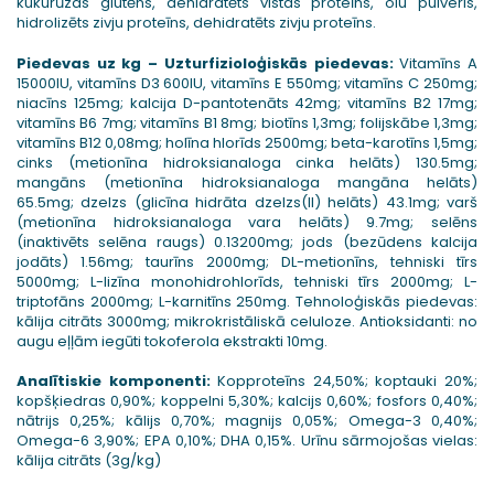
kukurūzas glutēns, dehidratēts vistas proteīns, olu pulveris,
hidrolizēts zivju proteīns, dehidratēts zivju proteīns.
Piedevas uz kg – Uzturfizioloģiskās piedevas:
Vitamīns A
15000IU, vitamīns D3 600IU, vitamīns E 550mg; vitamīns C 250mg;
niacīns 125mg; kalcija D-pantotenāts 42mg; vitamīns B2 17mg;
vitamīns B6 7mg; vitamīns B1 8mg; biotīns 1,3mg; folijskābe 1,3mg;
vitamīns B12 0,08mg; holīna hlorīds 2500mg; beta-karotīns 1,5mg;
cinks (metionīna hidroksianaloga cinka helāts) 130.5mg;
mangāns (metionīna hidroksianaloga mangāna helāts)
65.5mg; dzelzs (glicīna hidrāta dzelzs(II) helāts) 43.1mg; varš
(metionīna hidroksianaloga vara helāts) 9.7mg; selēns
(inaktivēts selēna raugs) 0.13200mg; jods (bezūdens kalcija
jodāts) 1.56mg; taurīns 2000mg; DL-metionīns, tehniski tīrs
5000mg; L-lizīna monohidrohlorīds, tehniski tīrs 2000mg; L-
triptofāns 2000mg; L-karnitīns 250mg. Tehnoloģiskās piedevas:
kālija citrāts 3000mg; mikrokristāliskā celuloze. Antioksidanti: no
augu eļļām iegūti tokoferola ekstrakti 10mg.
Analītiskie komponenti:
Kopproteīns 24,50%; koptauki 20%;
kopšķiedras 0,90%; koppelni 5,30%; kalcijs 0,60%; fosfors 0,40%;
nātrijs 0,25%; kālijs 0,70%; magnijs 0,05%; Omega-3 0,40%;
Omega-6 3,90%; EPA 0,10%; DHA 0,15%. Urīnu sārmojošas vielas:
kālija citrāts (3g/kg)