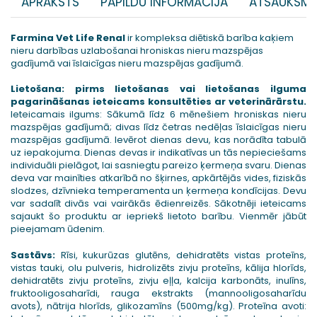
APRAKSTS
PAPILDU INFORMĀCIJA
ATSAUKSME
Farmina Vet Life Renal
ir kompleksa diētiskā barība kaķiem
nieru darbības uzlabošanai hroniskas nieru mazspējas
gadījumā vai īslaicīgas nieru mazspējas gadījumā.
Lietošana: pirms lietošanas vai lietošanas ilguma
pagarināšanas ieteicams konsultēties ar veterinārārstu.
Ieteicamais ilgums: Sākumā līdz 6 mēnešiem hroniskas nieru
mazspējas gadījumā; divas līdz četras nedēļas īslaicīgas nieru
mazspējas gadījumā. Ievērot dienas devu, kas norādīta tabulā
uz iepakojuma. Dienas devas ir indikatīvas un tās nepieciešams
individuāli pielāgot, lai sasniegtu pareizo ķermeņa svaru. Dienas
deva var mainīties atkarībā no šķirnes, apkārtējās vides, fiziskās
slodzes, dzīvnieka temperamenta un ķermeņa kondīcijas. Devu
var sadalīt divās vai vairākās ēdienreizēs. Sākotnēji ieteicams
sajaukt šo produktu ar iepriekš lietoto barību. Vienmēr jābūt
pieejamam ūdenim.
Sastāvs:
Rīsi, kukurūzas glutēns, dehidratēts vistas proteīns,
vistas tauki, olu pulveris, hidrolizēts zivju proteīns, kālija hlorīds,
dehidratēts zivju proteīns, zivju eļļa, kalcija karbonāts, inulīns,
fruktooligosaharīdi, rauga ekstrakts (mannooligosaharīdu
avots), nātrija hlorīds, glikozamīns (500mg/kg). Proteīna avoti: