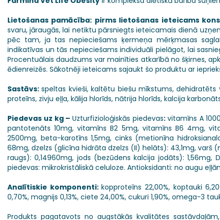
Farmina Vet Life Obesity
ir kompleksa diētiskā barība suņ
Lietošanas pamācība: pirms lietošanas ieteicams kons
svaru, jāraugās, lai netiktu pārsniegts ieteicamais dienā u
pēc tam, ja tas nepieciešams ķermeņa mērķmasas saglabāš
indikatīvas un tās nepieciešams individuāli pielāgot, lai sa
Procentuālais daudzums var mainīties atkarībā no šķirnes, apkā
ēdienreizēs. Sākotnēji ieteicams sajaukt šo produktu ar iepri
Sastāvs:
speltas kvieši, kaltētu biešu mīkstums, dehidratēts vi
proteīns, zivju eļļa, kālija hlorīds, nātrija hlorīds, kalcija karbo
Piedevas uz kg –
Uzturfizioloģiskās piedevas
:
vitamīns A 100
pantotenāts 10mg, vitamīns B2 5mg, vitamīns B6 4mg, vitam
2500mg, beta-karotīns 1,5mg, cinks (metionīna hidroksiana
68mg, dzelzs (glicīna hidrāta dzelzs (II) helāts): 43,1mg, varš
raugs): 0,14960mg, jods (bezūdens kalcija jodāts): 1,56mg, 
piedevas: mikrokristāliskā celuloze. Antioksidanti: no augu eļļā
Analītiskie komponenti:
kopproteīns 22,00%, koptauki 6,20%
0,70%, magnijs 0,13%, ciete 24,00%, cukuri 1,90%, omega-3 ta
Produkts pagatavots no augstākās kvalitātes sastāvdaļām, 