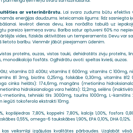
iem pārmērīga ķermeņa svara samazināšanai.
ultēties ar veterinārārstu.
Lai svara zudums būtu efektīvs v
zņemamās enerģijas daudzums. Ieteicamais ilgums: līdz sasnieg
anai. Ievērot dienas devu, kas norādīta tabulā uz iepakoj
sniegtu pareizo ķermeņa svaru. Barība satur aptuveni 60% no nepi
rtējās vides, fiziskās aktivitātes un temperamenta. Devu var sad
ekš lietoto barību. Vienmēr jābūt pieejamam ūdenim.
stas proteīns, auzas, vistas tauki, dehidratēts zivju proteīns, lins
nāts, monodikalcija fosfāts. Ogļhidrātu avoti: speltas kvieši, auzas.
00IU; vitamīns D3 400IU; vitamīns E 600mg; vitamīns C 100mg, ni
īns B1 3mg, biotīns 0,25mg, folskābe 0,30mg, vitamīns B12 0
loga cinka helāts): 174,6mg, mangāns (metionīna hidroksiana
 (metionīna hidroksianaloga vara helāts): 12,2mg, selēns (inaktivēt
DL-metionīns, tehniski tīrs 3000mg, taurīns 1000mg, L-karnitīn
m iegūti tokoferola ekstrakti 10mg.
, kopšķiedras 7,80%, koppelni 7,80%, kalcijs 1,00%, fosfors 0,80%
ukskābes 0,55%, omega-6 taukskābes 1,90%, EPA 0,10%, DHA 0,12%.
kas veiksmīgi izgājušas kvalitātes pārbaudes. Uzglabāt vēsā 