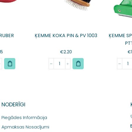
RUBER
ĶEMME KOKA PIN & PV 1003
ĶEMME SP
PT
15
€
2.20
€
NODERĪGI
Piegādes Informācija
Apmaksas Nosacījumi