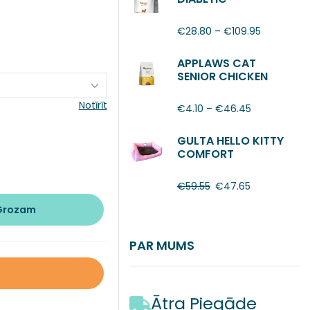
€
28.80
–
€
109.95
APPLAWS CAT
SENIOR CHICKEN
Notīrīt
€
4.10
–
€
46.45
GULTA HELLO KITTY
COMFORT
€
59.55
€
47.65
 Grozam
PAR MUMS
Ātra Piegāde