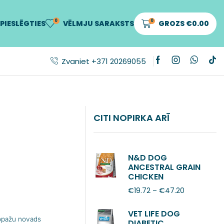
0
0
PIESLĒGTIES
VĒLMJU SARAKSTS
GROZS
€
0.00
Zvaniet +371 20269055
CITI NOPIRKA ARĪ
N&D DOG
ANCESTRAL GRAIN
CHICKEN
POMEGRANATE
€
19.72
–
€
47.20
ADULT MINI
VET LIFE DOG
Ropažu novads
DIABETIC