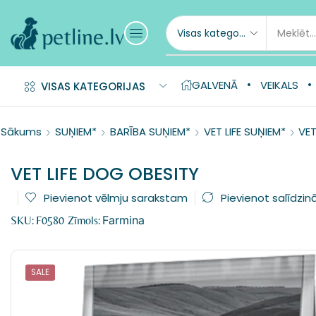
GALVENĀ
VEIKALS
VISAS KATEGORIJAS
Sākums
SUŅIEM*
BARĪBA SUŅIEM*
VET LIFE SUŅIEM*
VET
VET LIFE DOG OBESITY
Pievienot vēlmju sarakstam
Pievienot salīdzin
Farmina
SKU:
F0580
Zīmols:
SALE