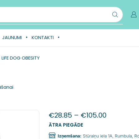
JAUNUMI
KONTAKTI
 LIFE DOG OBESITY
āšanai
€
28.85
–
€
105.00
ĀTRA PIEGĀDE
Izņemšana:
Stūraiņu iela 1A, Rumbula, 