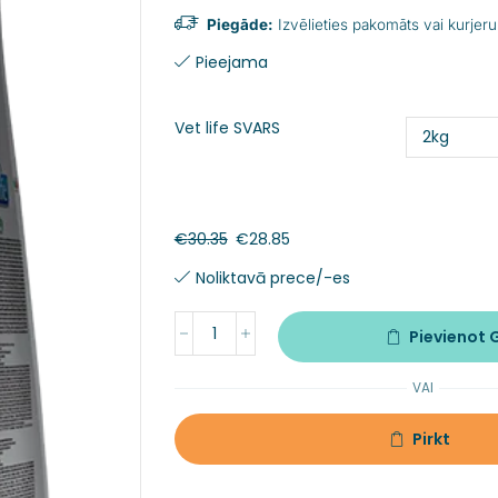
Piegāde:
Izvēlieties pakomāts vai kurjeru
Pieejama
Vet life SVARS
€
30.35
€
28.85
Noliktavā prece/-es
Pievienot
VAI
Pirkt