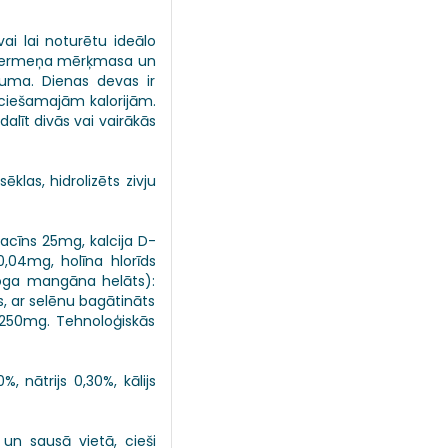
ai lai noturētu ideālo
ta ķermeņa mērķmasa un
uma. Dienas devas ir
eciešamajām kalorijām.
alīt divās vai vairākās
ēklas, hidrolizēts zivju
acīns 25mg, kalcija D-
,04mg, holīna hlorīds
loga mangāna helāts):
s, ar selēnu bagātināts
s 250mg. Tehnoloģiskās
, nātrijs 0,30%, kālijs
un sausā vietā, cieši