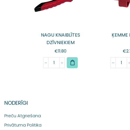
NAGU KNAIBLĪTES
ĶEMME 
DZĪVNIEKIEM
€
11.80
€
2.
NODERĪGI
Preču Atgriešana
Privātuma Politika