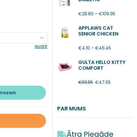
€
28.80
–
€
109.95
APPLAWS CAT
SENIOR CHICKEN
Notīrīt
€
4.10
–
€
46.45
GULTA HELLO KITTY
COMFORT
€
59.55
€
47.65
 Grozam
PAR MUMS
Ātra Piegāde