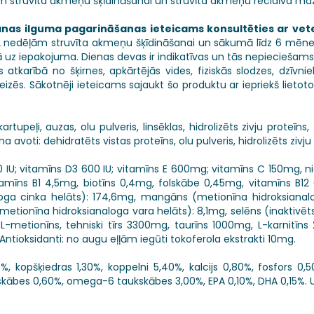
em struvīta akmeņu šķīdināšanai un struvīta akmeņu recidīva ma
anas ilguma pagarināšanas ieteicams konsultēties ar vet
 12 nedēļām struvīta akmeņu šķīdināšanai un sākumā līdz 6 mē
uz iepakojuma. Dienas devas ir indikatīvas un tās nepieciešams in
 atkarībā no šķirnes, apkārtējās vides, fiziskās slodzes, dzī
eizēs. Sākotnēji ieteicams sajaukt šo produktu ar iepriekš lietot
artupeļi, auzas, olu pulveris, linsēklas, hidrolizēts zivju proteīns, zi
īna avoti: dehidratēts vistas proteīns, olu pulveris, hidrolizēts zivju
0 IU; vitamīns D3 600 IU; vitamīns E 600mg; vitamīns C 150mg, ni
mīns B1 4,5mg, biotīns 0,4mg, folskābe 0,45mg, vitamīns B12 
loga cinka helāts): 174,6mg, mangāns (metionīna hidroksiana
 (metionīna hidroksianaloga vara helāts): 8,1mg, selēns (inaktivēt
DL-metionīns, tehniski tīrs 3300mg, taurīns 1000mg, L-karnitīn
. Antioksidanti: no augu eļļām iegūti tokoferola ekstrakti 10mg.
, kopšķiedras 1,30%, koppelni 5,40%, kalcijs 0,80%, fosfors 0,50%
skābes 0,60%, omega-6 taukskābes 3,00%, EPA 0,10%, DHA 0,15%. U