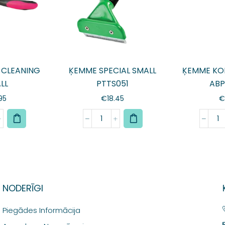
 CLEANING
ĶEMME SPECIAL SMALL
ĶEMME KOK
LL
PTTS051
ABP
95
€
18.45
€
NODERĪGI
Piegādes Informācija