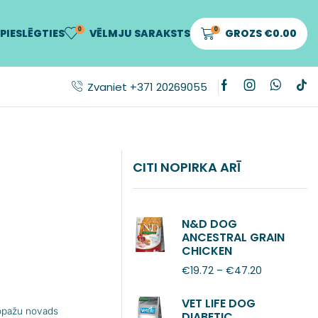
0
0
PIESLĒGTIES
VĒLMJU SARAKSTS
GROZS
€
0.00
Zvaniet +371 20269055
CITI NOPIRKA ARĪ
N&D DOG
ANCESTRAL GRAIN
CHICKEN
POMEGRANATE
€
19.72
–
€
47.20
ADULT MINI
VET LIFE DOG
Ropažu novads
DIABETIC