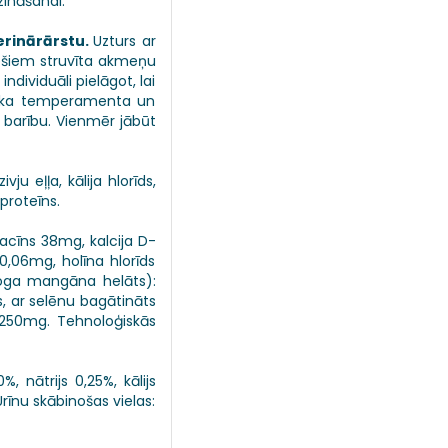
zināšanai.
erinārārstu.
Uzturs ar
nešiem struvīta akmeņu
dividuāli pielāgot, lai
vnieka temperamenta un
o barību. Vienmēr jābūt
vju eļļa, kālija hlorīds,
 proteīns.
acīns 38mg, kalcija D-
0,06mg, holīna hlorīds
loga mangāna helāts):
s, ar selēnu bagātināts
s 250mg. Tehnoloģiskās
, nātrijs 0,25%, kālijs
rīnu skābinošas vielas: