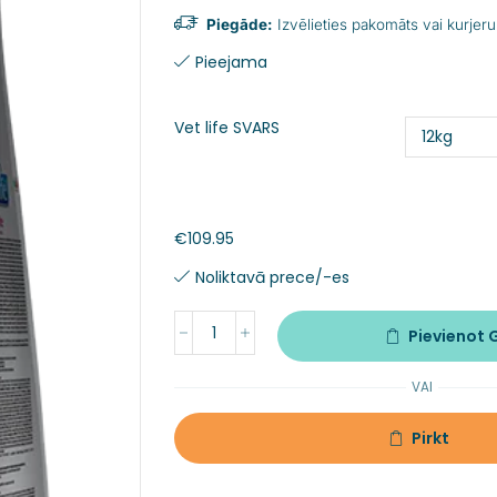
Piegāde:
Izvēlieties pakomāts vai kurjeru
Pieejama
Vet life SVARS
€
109.95
Noliktavā prece/-es
Pievienot
VAI
Pirkt