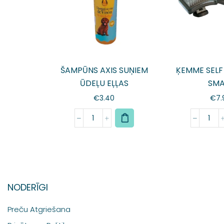
ŠAMPŪNS AXIS SUŅIEM
ĶEMME SELF
ŪDEĻU EĻĻAS
SMA
€
3.40
€
7.
NODERĪGI
Preču Atgriešana