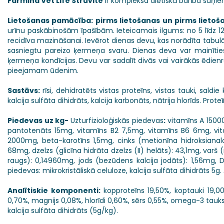
Farmina Vet Life Struvite
ir kompleksa diētiskā barība suņi
Lietošanas pamācība: pirms lietošanas un pirms lietoš
urīnu paskābinošām īpašībām. Ieteicamais ilgums: no 5 līdz
recidīva mazināšanai. Ievērot dienas devu, kas norādīta tabulā 
sasniegtu pareizo ķermeņa svaru. Dienas deva var mainīties
ķermeņa kondīcijas. Devu var sadalīt divās vai vairākās ēdienr
pieejamam ūdenim.
Sastāvs:
rīsi, dehidratēts vistas proteīns, vistas tauki, saldie k
kalcija sulfāta dihidrāts, kalcija karbonāts, nātrija hlorīds. Prote
Piedevas uz kg-
Uzturfizioloģiskās piedevas
:
vitamīns A 1500
pantotenāts 15mg, vitamīns B2 7,5mg, vitamīns B6 6mg, vita
2000mg, beta-karotīns 1,5mg, cinks (metionīna hidroksiana
68mg, dzelzs (glicīna hidrāta dzelzs (II) helāts): 43,1mg, varš
raugs): 0,14960mg, jods (bezūdens kalcija jodāts): 1,56mg, 
piedevas: mikrokristāliskā celuloze, kalcija sulfāta dihidrāts 5g
Analītiskie komponenti:
kopproteīns 19,50%, koptauki 19,00%
0,70%, magnijs 0,08%, hlorīdi 0,60%, sērs 0,55%, omega-3 tauk
kalcija sulfāta dihidrāts (5g/kg).