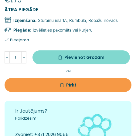
€
1.75
ĀTRA PIEGĀDE
Izņemšana:
Stūraiņu iela 1A, Rumbula, Ropažu novads
Piegāde:
Izvēlieties pakomāts vai kurjeru
Pieejama
Pievienot Grozam
VAI
Pirkt
Ir Jautājums?
Palīdzēsim!
Zvaniet:
+371 2026 9055