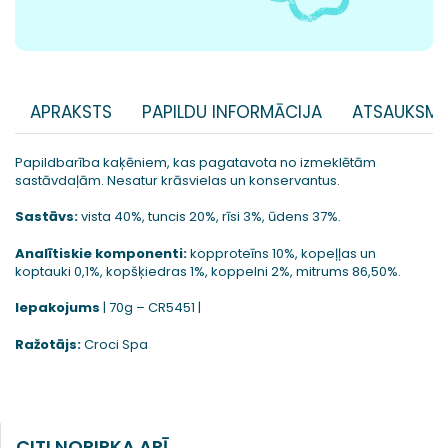
APRAKSTS
PAPILDU INFORMĀCIJA
ATSAUKSME
Papildbarība kaķēniem, kas pagatavota no izmeklētām
sastāvdaļām. Nesatur krāsvielas un konservantus.
Sastāvs:
vista 40%, tuncis 20%, rīsi 3%, ūdens 37%.
Analītiskie komponenti:
kopproteīns 10%, kopeļļas un
koptauki 0,1%, kopšķiedras 1%, koppelni 2%, mitrums 86,50%.
Iepakojums
| 70g – CR5451 |
Ražotājs:
Croci Spa
CITI NOPIRKA ARĪ