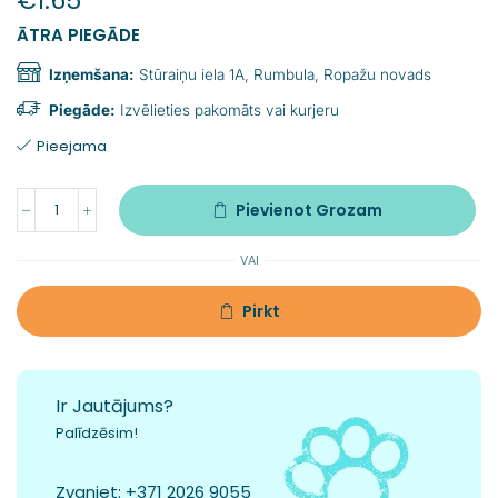
€
1.65
ĀTRA PIEGĀDE
Izņemšana:
Stūraiņu iela 1A, Rumbula, Ropažu novads
Piegāde:
Izvēlieties pakomāts vai kurjeru
Pieejama
Pievienot Grozam
VAI
Pirkt
Ir Jautājums?
Palīdzēsim!
Zvaniet:
+371 2026 9055