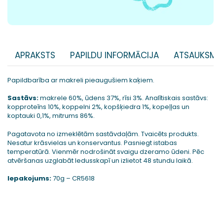
APRAKSTS
PAPILDU INFORMĀCIJA
ATSAUKSME
Papildbarība ar makreli pieaugušiem kaķiem.
Sastāvs:
makrele 60%, ūdens 37%, rīsi 3%. Analītiskais sastāvs:
kopproteīns 10%, koppelni 2%, kopšķiedra 1%, kopeļļas un
koptauki 0,1%, mitrums 86%.
Pagatavota no izmeklētām sastāvdaļām. Tvaicēts produkts.
Nesatur krāsvielas un konservantus. Pasniegt istabas
temperatūrā. Vienmēr nodrošināt svaigu dzeramo ūdeni. Pēc
atvēršanas uzglabāt ledusskapī un izlietot 48 stundu laikā.
Iepakojums:
70g – CR5618