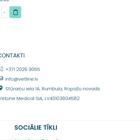
KONTAKTI
+371 2026 9055
info@vetline.lv
Stūraiņu iela 1A, Rumbula, Ropažu novads
VetLine Medical SIA, LV40103804582
SOCIĀLIE TĪKLI