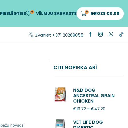
0
0
PIESLĒGTIES
VĒLMJU SARAKSTS
GROZS
€
0.00
Zvaniet +371 20269055
CITI NOPIRKA ARĪ
N&D DOG
ANCESTRAL GRAIN
CHICKEN
POMEGRANATE
€
19.72
–
€
47.20
ADULT MINI
VET LIFE DOG
Ropažu novads
DIABETIC