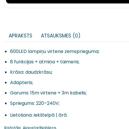
APRAKSTS
ATSAUKSMES (0)
600LED lampiņu virtene zemsprieguma;
8 funkcijas + atmiņa + taimeris;
Krāsa: daudzkrāsu;
Adapteris;
Garums: 15m virtene + 3m kabelis;
Spriegums:
220–240V;
Lietošana: iekštelpā | ārā.
Ražotājs: Aigostar|Nobleza.