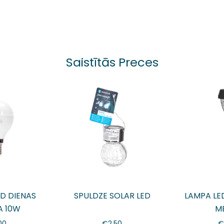
Saistītās Preces
ED DIENAS
SPULDZE SOLAR LED
LAMPA LE
A 10W
M
00
€
2.50
€