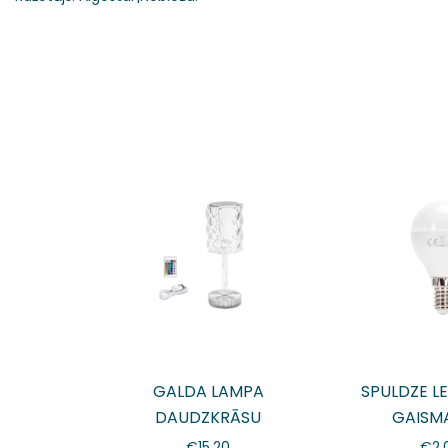
GALDA LAMPA
SPULDZE L
DAUDZKRĀSU
GAISM
€
15.20
€
2.