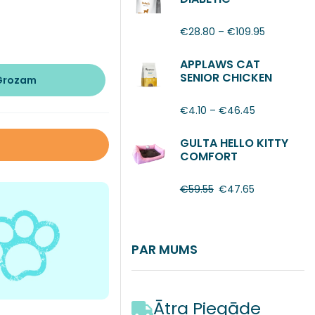
€
28.80
–
€
109.95
APPLAWS CAT
SENIOR CHICKEN
 Grozam
€
4.10
–
€
46.45
GULTA HELLO KITTY
COMFORT
€
59.55
€
47.65
PAR MUMS
Ātra Piegāde