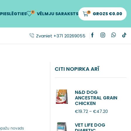
0
0
PIESLĒGTIES
VĒLMJU SARAKSTS
GROZS
€
0.00
Zvaniet +371 20269055
CITI NOPIRKA ARĪ
N&D DOG
ANCESTRAL GRAIN
CHICKEN
POMEGRANATE
€
19.72
–
€
47.20
ADULT MINI
VET LIFE DOG
Ropažu novads
DIABETIC