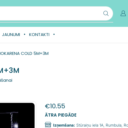
JAUNUMI
KONTAKTI
 NOKARENA COLD 5M+3M
5M+3M
āšanai
€
10.55
ĀTRA PIEGĀDE
Izņemšana:
Stūraiņu iela 1A, Rumbula, 