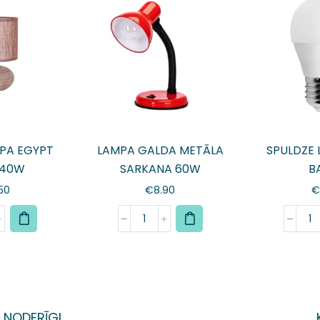
PA EGYPT
LAMPA GALDA METĀLA
SPULDZE L
 40W
SARKANA 60W
B
.50
€
8.90
€
NODERĪGI