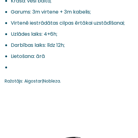
Krāsa: vēsi balta;
Garums: 3m virtene + 3m kabelis;
Virtenē iestrādātas cilpas ērtākai uzstādīšanai;
Uzlādes laiks: 4+6h;
Darbības laiks: līdz 12h;
Lietošana: ārā
Ražotājs: Aigostar|Nobleza.