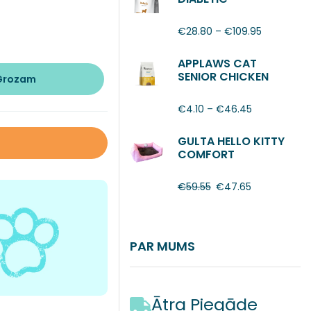
€
28.80
–
€
109.95
APPLAWS CAT
SENIOR CHICKEN
 Grozam
€
4.10
–
€
46.45
GULTA HELLO KITTY
COMFORT
€
59.55
€
47.65
PAR MUMS
Ātra Piegāde