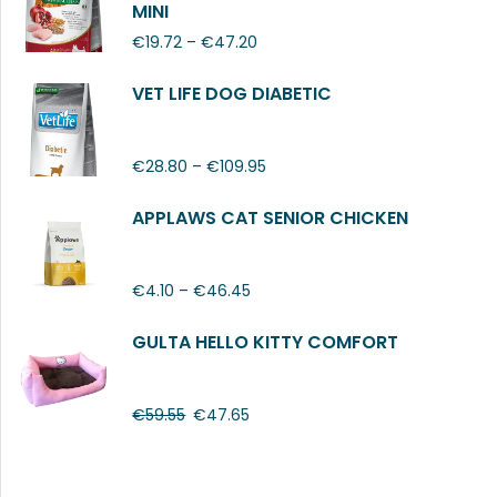
MINI
€
19.72
–
€
47.20
VET LIFE DOG DIABETIC
€
28.80
–
€
109.95
APPLAWS CAT SENIOR CHICKEN
€
4.10
–
€
46.45
GULTA HELLO KITTY COMFORT
€
59.55
€
47.65