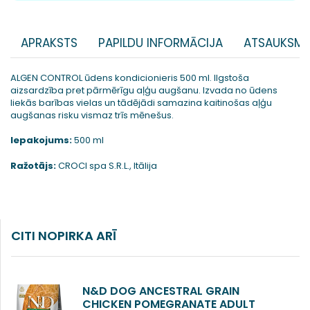
APRAKSTS
PAPILDU INFORMĀCIJA
ATSAUKSME
ALGEN CONTROL ūdens kondicionieris 500 ml. Ilgstoša
aizsardzība pret pārmērīgu aļģu augšanu. Izvada no ūdens
liekās barības vielas un tādējādi samazina kaitinošas aļģu
augšanas risku vismaz trīs mēnešus.
Iepakojums:
500 ml
Ražotājs:
CROCI spa S.R.L., Itālija
CITI NOPIRKA ARĪ
N&D DOG ANCESTRAL GRAIN
CHICKEN POMEGRANATE ADULT