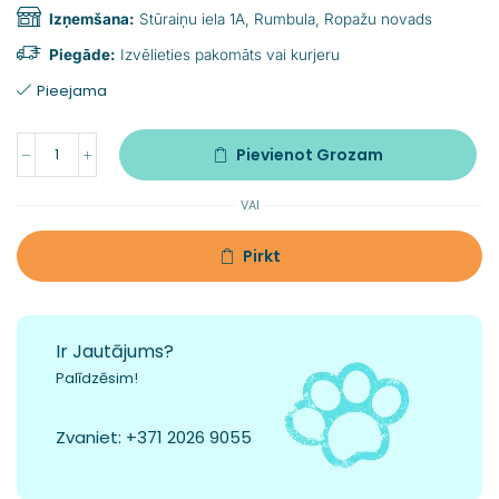
Izņemšana:
Stūraiņu iela 1A, Rumbula, Ropažu novads
Piegāde:
Izvēlieties pakomāts vai kurjeru
Pieejama
Pievienot Grozam
VAI
Pirkt
Ir Jautājums?
Palīdzēsim!
Zvaniet:
+371 2026 9055