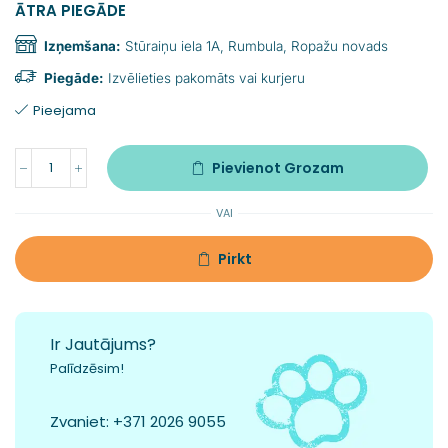
ĀTRA PIEGĀDE
Izņemšana:
Stūraiņu iela 1A, Rumbula, Ropažu novads
Piegāde:
Izvēlieties pakomāts vai kurjeru
Pieejama
Pievienot Grozam
VAI
Pirkt
Ir Jautājums?
Palīdzēsim!
Zvaniet:
+371 2026 9055