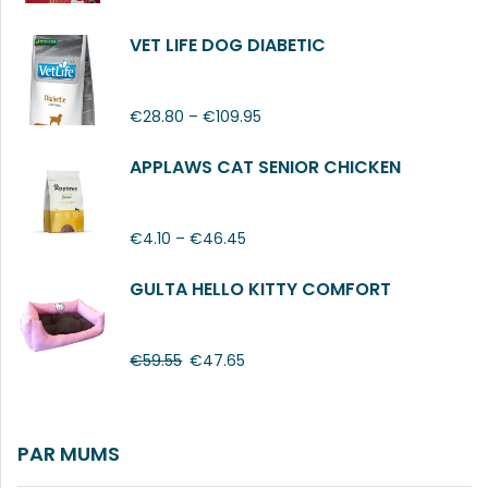
VET LIFE DOG DIABETIC
€
28.80
–
€
109.95
APPLAWS CAT SENIOR CHICKEN
€
4.10
–
€
46.45
GULTA HELLO KITTY COMFORT
€
59.55
€
47.65
PAR MUMS