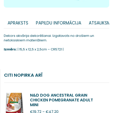
APRAKSTS
PAPILDU INFORMĀCIJA
ATSAUKSME
Dekors akvārija dekorēšanai. Izgatavots no drošiem un
netoksiskiem materiāliem.
Izmērs:
| 15,5 x 12,5 x 2,5cm – CR5721 |
CITI NOPIRKA ARĪ
N&D DOG ANCESTRAL GRAIN
CHICKEN POMEGRANATE ADULT
MINI
€
19.72
–
€
47.20