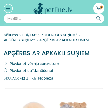
0
Sākums
SUŅIEM*
ZOOPRECES SUŅIEM*
APĢĒRBS SUŅIEM*
APĢĒRBS AR APKAKLI SUŅIEM
APĢĒRBS AR APKAKLI SUŅIEM
Pievienot vēlmju sarakstam
Pievienot salīdzināšanai
Nobleza
SKU:
AG0742
Zīmols: