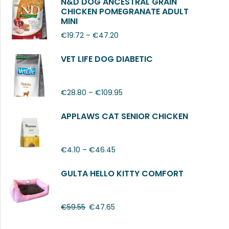
N&D DOG ANCESTRAL GRAIN
CHICKEN POMEGRANATE ADULT
MINI
€
19.72
–
€
47.20
VET LIFE DOG DIABETIC
€
28.80
–
€
109.95
APPLAWS CAT SENIOR CHICKEN
€
4.10
–
€
46.45
GULTA HELLO KITTY COMFORT
€
59.55
€
47.65