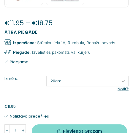
€
11.95
–
€
18.75
ĀTRA PIEGĀDE
Izņemšana:
Stūraiņu iela 1A, Rumbula, Ropažu novads
Piegāde:
Izvēlieties pakomāts vai kurjeru
Pieejama
Izmērs:
Notīrīt
€
11.95
Noliktavā prece/-es
Pievienot Grozam