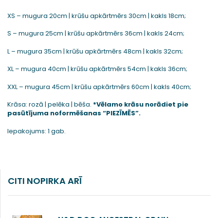
XS – mugura 20cm | krūšu apkārtmērs 30cm | kakls 18cm;
S – mugura 25cm | krūšu apkārtmērs 36cm | kakls 24cm;
L – mugura 35cm | krūšu apkārtmērs 48cm | kakls 32cm;
XL – mugura 40cm | krūšu apkārtmērs 54cm | kakls 36cm;
XXL – mugura 45cm | krūšu apkārtmērs 60cm | kakls 40cm;
Krāsa: rozā | pelēka | bēša.
*Vēlamo krāsu norādiet pie
pasūtījuma noformēšanas “PIEZĪMĒS”.
Iepakojums: 1 gab.
CITI NOPIRKA ARĪ