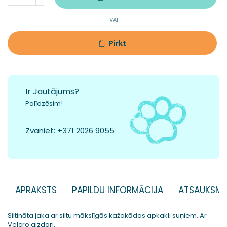
VAI
Pirkt
Ir Jautājums?
Palīdzēsim!
Zvaniet:
+371 2026 9055
APRAKSTS
PAPILDU INFORMĀCIJA
ATSAUKSME
Siltināta jaka ar siltu mākslīgās kažokādas apkakli suņiem. Ar
Velcro aizdari.