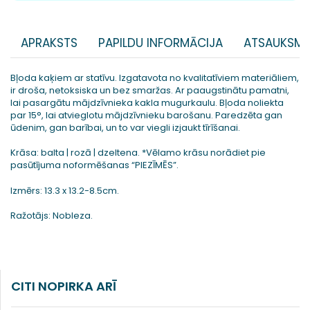
APRAKSTS
PAPILDU INFORMĀCIJA
ATSAUKSME
Bļoda kaķiem ar statīvu. Izgatavota no kvalitatīviem materiāliem,
ir droša, netoksiska un bez smaržas. Ar paaugstinātu pamatni,
lai pasargātu mājdzīvnieka kakla mugurkaulu. Bļoda noliekta
par 15°, lai atvieglotu mājdzīvnieku barošanu. Paredzēta gan
ūdenim, gan barībai, un to var viegli izjaukt tīrīšanai.
Krāsa: balta | rozā | dzeltena. *Vēlamo krāsu norādiet pie
pasūtījuma noformēšanas “PIEZĪMĒS”.
Izmērs: 13.3 x 13.2-8.5cm.
Ražotājs: Nobleza.
CITI NOPIRKA ARĪ