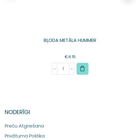
BĻODA METĀLA HUMMER
€
4.15
NODERĪGI
Preču Atgriešana
Privātuma Politika