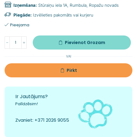
Izņemšana:
Stūraiņu iela 1A, Rumbula, Ropažu novads
Piegāde:
Izvēlieties pakomāts vai kurjeru
Pieejama
Pievienot Grozam
VAI
Pirkt
Ir Jautājums?
Palīdzēsim!
Zvaniet:
+371 2026 9055