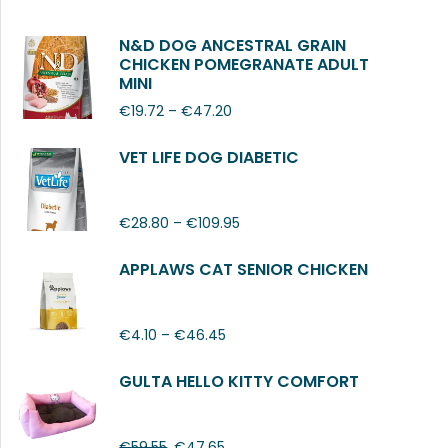
N&D DOG ANCESTRAL GRAIN
CHICKEN POMEGRANATE ADULT
MINI
€
19.72
–
€
47.20
VET LIFE DOG DIABETIC
€
28.80
–
€
109.95
APPLAWS CAT SENIOR CHICKEN
€
4.10
–
€
46.45
GULTA HELLO KITTY COMFORT
€
59.55
€
47.65