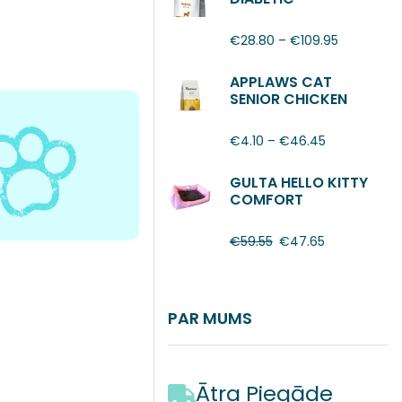
€
28.80
–
€
109.95
APPLAWS CAT
SENIOR CHICKEN
€
4.10
–
€
46.45
GULTA HELLO KITTY
COMFORT
€
59.55
€
47.65
PAR MUMS
Ātra Piegāde