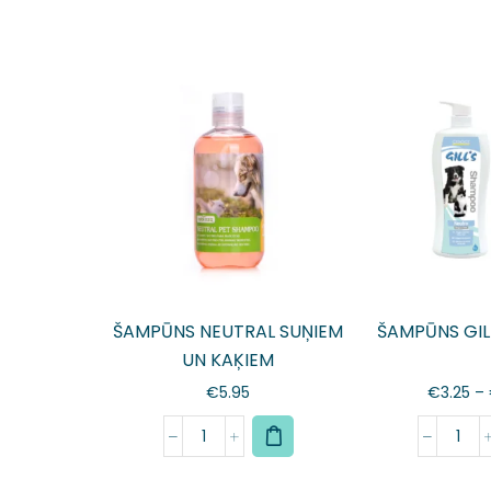
ŠAMPŪNS NEUTRAL SUŅIEM
ŠAMPŪNS GIL
UN KAĶIEM
€
5.95
€
3.25
–