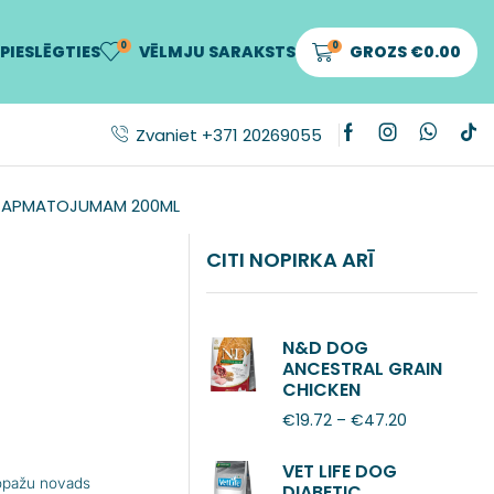
0
0
PIESLĒGTIES
VĒLMJU SARAKSTS
GROZS
€
0.00
Zvaniet +371 20269055
M APMATOJUMAM 200ML
CITI NOPIRKA ARĪ
N&D DOG
ANCESTRAL GRAIN
CHICKEN
POMEGRANATE
€
19.72
–
€
47.20
ADULT MINI
VET LIFE DOG
Ropažu novads
DIABETIC