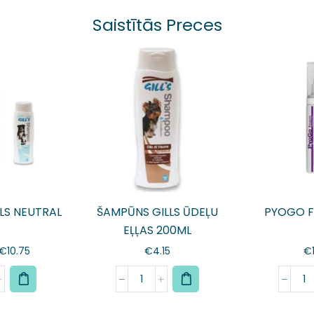
Saistītās Preces
LS NEUTRAL
ŠAMPŪNS GILLS ŪDEĻU
PYOGO F
EĻĻAS 200ML
€
10.75
€
4.15
€