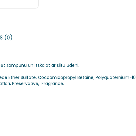
S (0)
ēt šampūnu un izskalot ar siltu ūdeni.
lede Ether Sulfate, Cocoamidopropyl Betaine, Polyquaternium-1
flori, Preservative, Fragrance.