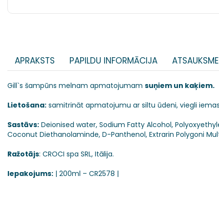
APRAKSTS
PAPILDU INFORMĀCIJA
ATSAUKSME
Gill`s šampūns melnam apmatojumam
suņiem un kaķiem.
Lietošana:
samitrināt apmatojumu ar siltu ūdeni, viegli iemas
Sastāvs:
Deionised water, Sodium Fatty Alcohol, Polyoxyethy
Coconut Diethanolaminde, D-Panthenol, Extrarin Polygoni Multi
Ražotājs
: CROCI spa SRL, Itālija.
Iepakojums:
| 200ml – CR2578 |