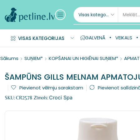
GALVENĀ
VEIKALS
VISAS KATEGORIJAS
Sākums
SUŅIEM*
KOPŠANAI UN HIGIĒNAI SUŅIEM*
APMAT
ŠAMPŪNS GILLS MELNAM APMATO
Pievienot vēlmju sarakstam
Pievienot salīdzin
Croci Spa
SKU:
CR2578
Zīmols: