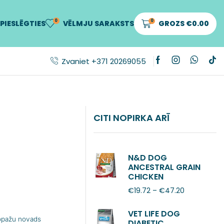
0
0
PIESLĒGTIES
VĒLMJU SARAKSTS
GROZS
€
0.00
Zvaniet +371 20269055
CITI NOPIRKA ARĪ
N&D DOG
ANCESTRAL GRAIN
CHICKEN
POMEGRANATE
€
19.72
–
€
47.20
ADULT MINI
VET LIFE DOG
Ropažu novads
DIABETIC