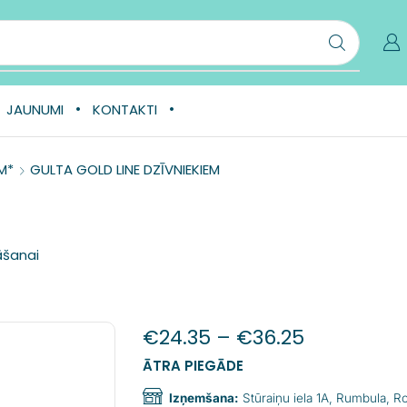
JAUNUMI
KONTAKTI
M*
GULTA GOLD LINE DZĪVNIEKIEM
āšanai
€
24.35
–
€
36.25
ĀTRA PIEGĀDE
Izņemšana:
Stūraiņu iela 1A, Rumbula, 