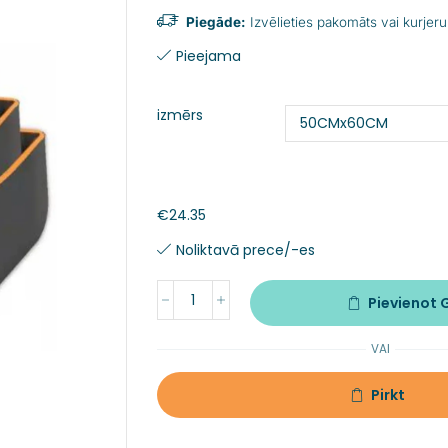
Piegāde:
Izvēlieties pakomāts vai kurjeru
Pieejama
izmērs
€
24.35
Noliktavā prece/-es
Pievienot
VAI
Pirkt