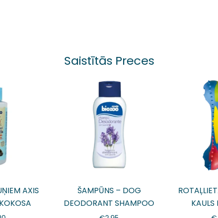
Saistītās Preces
ŅIEM AXIS
ŠAMPŪNS – DOG
ROTAĻLIET
 KOKOSA
DEODORANT SHAMPOO
KAULS 
250ml
20
€
2.95
€