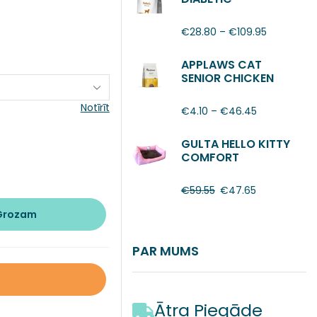
€
28.80
–
€
109.95
APPLAWS CAT
SENIOR CHICKEN
Notīrīt
€
4.10
–
€
46.45
GULTA HELLO KITTY
COMFORT
€
59.55
€
47.65
 Grozam
PAR MUMS
Ātra Piegāde