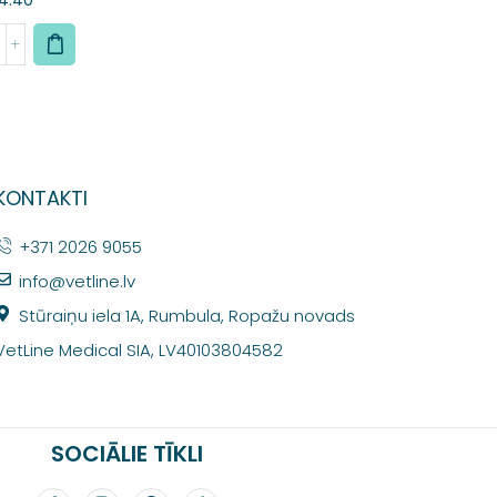
KONTAKTI
+371 2026 9055
info@vetline.lv
Stūraiņu iela 1A, Rumbula, Ropažu novads
VetLine Medical SIA, LV40103804582
SOCIĀLIE TĪKLI