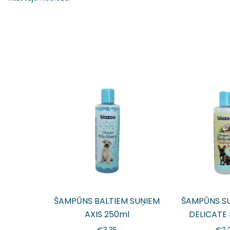
ŠAMPŪNS BALTIEM SUŅIEM
ŠAMPŪNS SU
AXIS 250ml
DELICATE
€
3.35
€
3.