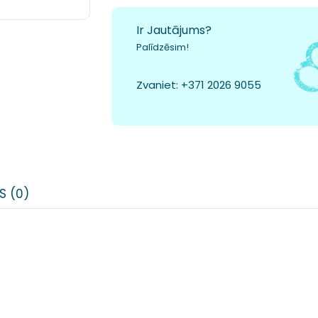
Ir Jautājums?
Palīdzēsim!
Zvaniet:
+371 2026 9055
S (0)