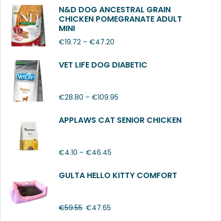
N&D DOG ANCESTRAL GRAIN
CHICKEN POMEGRANATE ADULT
MINI
€
19.72
–
€
47.20
VET LIFE DOG DIABETIC
€
28.80
–
€
109.95
APPLAWS CAT SENIOR CHICKEN
€
4.10
–
€
46.45
GULTA HELLO KITTY COMFORT
€
59.55
€
47.65