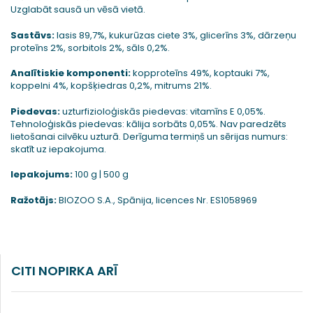
Uzglabāt sausā un vēsā vietā.
Sastāvs:
lasis 89,7%, kukurūzas ciete 3%, glicerīns 3%, dārzeņu
proteīns 2%, sorbitols 2%, sāls 0,2%.
Analītiskie komponenti:
kopproteīns 49%, koptauki 7%,
koppelni 4%, kopšķiedras 0,2%, mitrums 21%.
Piedevas:
uzturfizioloģiskās piedevas: vitamīns E 0,05%.
Tehnoloģiskās piedevas: kālija sorbāts 0,05%. Nav paredzēts
lietošanai cilvēku uzturā. Derīguma termiņš un sērijas numurs:
skatīt uz iepakojuma.
Iepakojums:
100 g | 500 g
Ražotājs:
BIOZOO S.A., Spānija, licences Nr. ES1058969
CITI NOPIRKA ARĪ