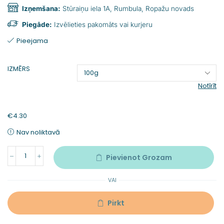
Izņemšana:
Stūraiņu iela 1A, Rumbula, Ropažu novads
Piegāde:
Izvēlieties pakomāts vai kurjeru
Pieejama
IZMĒRS
Notīrīt
€
4.30
Nav noliktavā
Pievienot Grozam
VAI
Pirkt