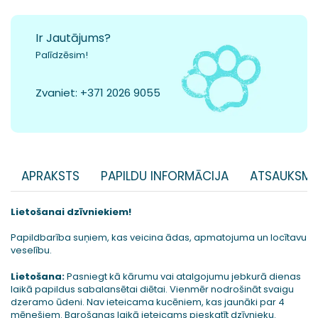
Ir Jautājums?
Palīdzēsim!
Zvaniet:
+371 2026 9055
APRAKSTS
PAPILDU INFORMĀCIJA
ATSAUKSME
Lietošanai dzīvniekiem!
Papildbarība suņiem, kas veicina ādas, apmatojuma un locītavu
veselību.
Lietošana:
Pasniegt kā kārumu vai atalgojumu jebkurā dienas
laikā papildus sabalansētai diētai. Vienmēr nodrošināt svaigu
dzeramo ūdeni. Nav ieteicama kucēniem, kas jaunāki par 4
mēnešiem. Barošanas laikā ieteicams pieskatīt dzīvnieku.