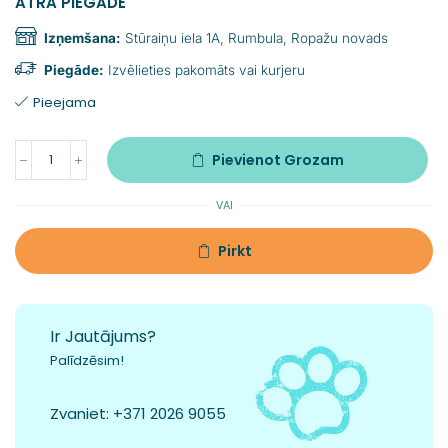
ĀTRA PIEGĀDE
Izņemšana:
Stūraiņu iela 1A, Rumbula, Ropažu novads
Piegāde:
Izvēlieties pakomāts vai kurjeru
Pieejama
Pievienot Grozam
VAI
Pirkt
Ir Jautājums?
Palīdzēsim!
Zvaniet:
+371 2026 9055