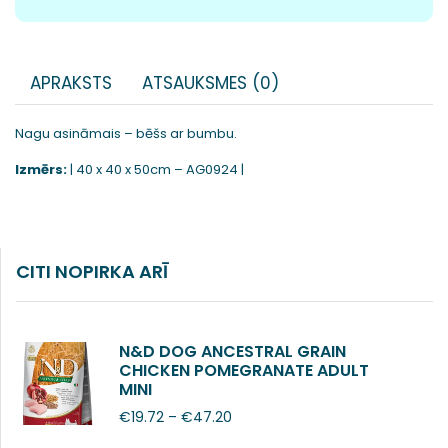
APRAKSTS
ATSAUKSMES (0)
Nagu asināmais – bēšs ar bumbu.
Izmērs:
| 40 x 40 x 50cm – AG0924 |
CITI NOPIRKA ARĪ
N&D DOG ANCESTRAL GRAIN
CHICKEN POMEGRANATE ADULT
MINI
€
19.72
–
€
47.20