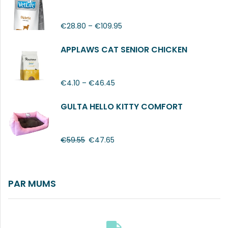
€
28.80
–
€
109.95
APPLAWS CAT SENIOR CHICKEN
€
4.10
–
€
46.45
GULTA HELLO KITTY COMFORT
€
59.55
€
47.65
PAR MUMS