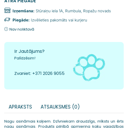
ĀTRA PIEGĀDE
Izņemšana:
Stūraiņu iela 1A, Rumbula, Ropažu novads
Piegāde:
Izvēlieties pakomāts vai kurjeru
Nav noliktavā
Ir Jautājums?
Palīdzēsim!
Zvaniet:
+371 2026 9055
APRAKSTS
ATSAUKSMES (0)
Nagu asināmais kaķiem. Dzīvniekam draudzīgs, mīksts un ērts
nagu asināmais. Produkts pilnībā apmierina kaķu vajadzības