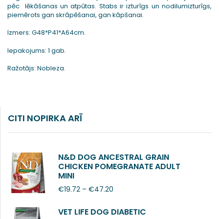
pēc lēkāšanas un atpūtas. Stabs ir izturīgs un nodilumizturīgs,
piemērots gan skrāpēšanai, gan kāpšanai.
Izmers: G48*P41*A64cm.
Iepakojums: 1 gab.
Ražotājs: Nobleza.
CITI NOPIRKA ARĪ
N&D DOG ANCESTRAL GRAIN
CHICKEN POMEGRANATE ADULT
MINI
€
19.72
–
€
47.20
VET LIFE DOG DIABETIC