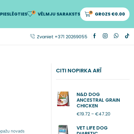
0
0
PIESLĒGTIES
VĒLMJU SARAKSTS
GROZS
€
0.00
Zvaniet +371 20269055
CITI NOPIRKA ARĪ
N&D DOG
ANCESTRAL GRAIN
CHICKEN
POMEGRANATE
€
19.72
–
€
47.20
ADULT MINI
VET LIFE DOG
Ropažu novads
DIABETIC