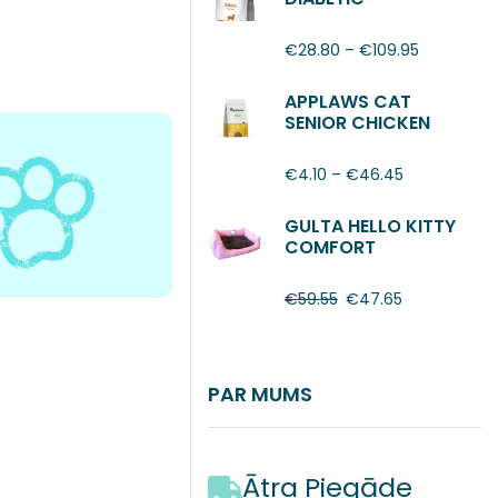
€
28.80
–
€
109.95
APPLAWS CAT
SENIOR CHICKEN
€
4.10
–
€
46.45
GULTA HELLO KITTY
COMFORT
€
59.55
€
47.65
PAR MUMS
Ātra Piegāde