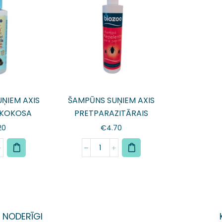
ŅIEM AXIS
ŠAMPŪNS SUŅIEM AXIS
 KOKOSA
PRETPARAZITĀRAIS
20
€
4.70
NODERĪGI