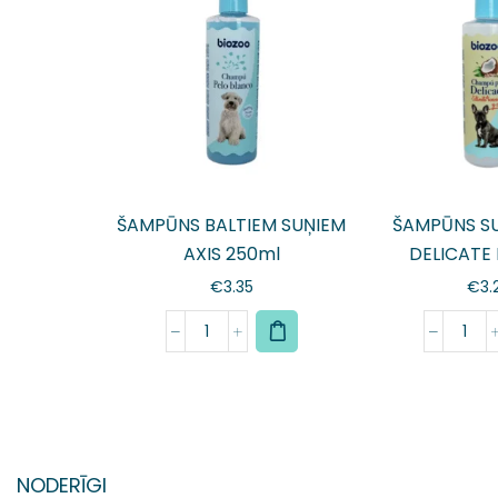
ŠAMPŪNS BALTIEM SUŅIEM
ŠAMPŪNS SU
AXIS 250ml
DELICATE
€
3.35
€
3.
NODERĪGI