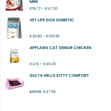
MINI
€
19.72
–
€
47.20
VET LIFE DOG DIABETIC
€
28.80
–
€
109.95
APPLAWS CAT SENIOR CHICKEN
€
4.10
–
€
46.45
GULTA HELLO KITTY COMFORT
€
59.55
€
47.65