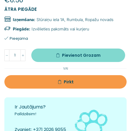
€
6.50
ĀTRA PIEGĀDE
Izņemšana:
Stūraiņu iela 1A, Rumbula, Ropažu novads
Piegāde:
Izvēlieties pakomāts vai kurjeru
Pieejama
Pievienot Grozam
VAI
Pirkt
Ir Jautājums?
Palīdzēsim!
Zvaniet:
+371 2026 9055