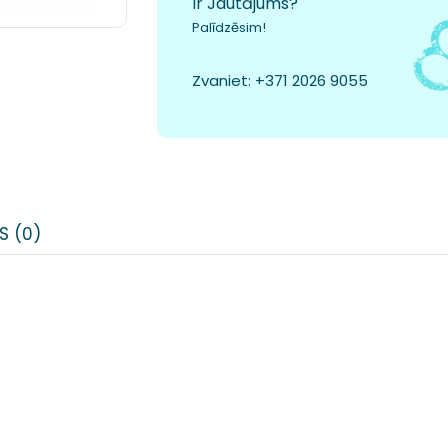
Ir Jautājums?
Palīdzēsim!
Zvaniet:
+371 2026 9055
S (0)