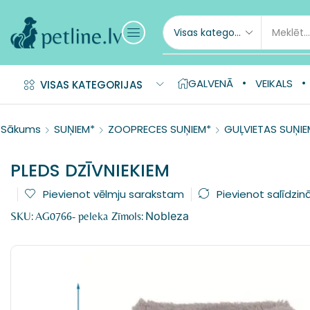
GALVENĀ
VEIKALS
VISAS KATEGORIJAS
Sākums
SUŅIEM*
ZOOPRECES SUŅIEM*
GUĻVIETAS SUŅIE
PLEDS DZĪVNIEKIEM
Pievienot vēlmju sarakstam
Pievienot salīdzin
Nobleza
SKU:
AG0766- peleka
Zīmols: