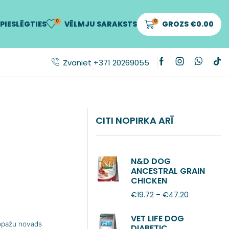
0
0
PIESLĒGTIES
VĒLMJU SARAKSTS
GROZS
€
0.00
Zvaniet +371 20269055
CITI NOPIRKA ARĪ
N&D DOG
ANCESTRAL GRAIN
CHICKEN
POMEGRANATE
€
19.72
–
€
47.20
ADULT MINI
VET LIFE DOG
Ropažu novads
DIABETIC