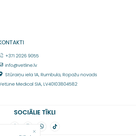
KONTAKTI
+371 2026 9055
info@vetline.lv
Stūraiņu iela 1A, Rumbula, Ropažu novads
VetLine Medical SIA, LV40103804582
SOCIĀLIE TĪKLI