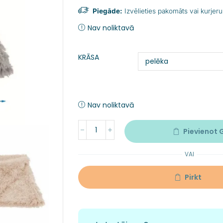
Piegāde:
Izvēlieties pakomāts vai kurjeru
Nav noliktavā
KRĀSA
Nav noliktavā
Pievienot
VAI
Pirkt