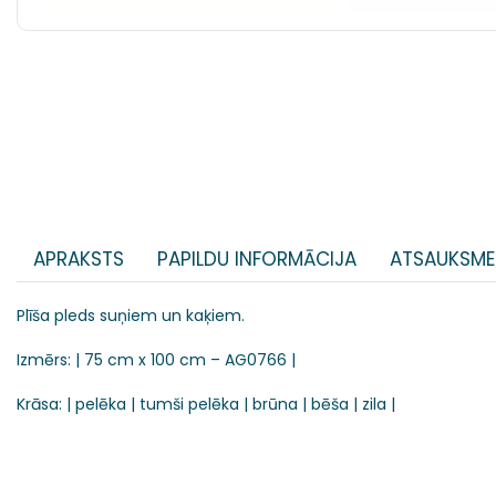
APRAKSTS
PAPILDU INFORMĀCIJA
ATSAUKSME
Plīša pleds suņiem un kaķiem.
Izmērs: | 75 cm x 100 cm – AG0766 |
Krāsa: | pelēka | tumši pelēka | brūna | bēša | zila |