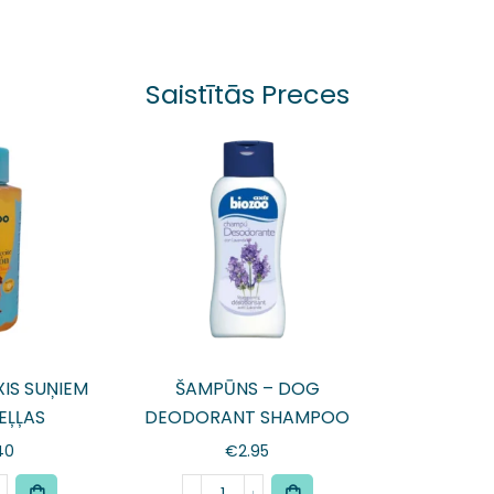
Saistītās Preces
IS SUŅIEM
ŠAMPŪNS – DOG
EĻĻAS
DEODORANT SHAMPOO
250ml
40
€
2.95