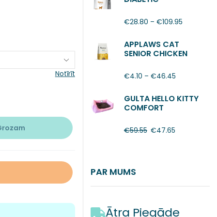
€
28.80
–
€
109.95
APPLAWS CAT
SENIOR CHICKEN
Notīrīt
€
4.10
–
€
46.45
GULTA HELLO KITTY
COMFORT
 Grozam
€
59.55
€
47.65
PAR MUMS
Ātra Piegāde