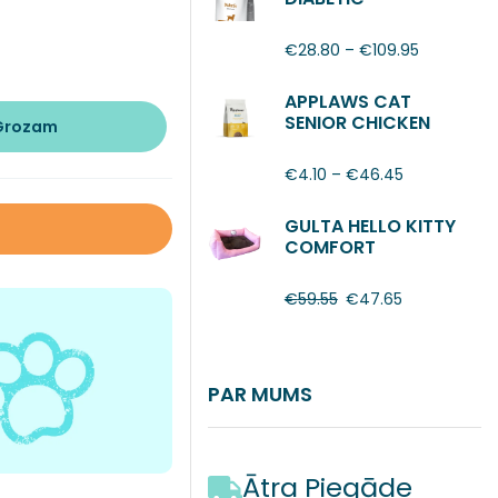
€
28.80
–
€
109.95
APPLAWS CAT
SENIOR CHICKEN
 Grozam
€
4.10
–
€
46.45
GULTA HELLO KITTY
COMFORT
€
59.55
€
47.65
PAR MUMS
Ātra Piegāde