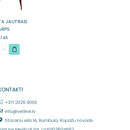
TA JAUTRAIS
ĀRPS
€
1.45
KONTAKTI
+371 2026 9055
info@vetline.lv
Stūraiņu iela 1A, Rumbula, Ropažu novads
VetLine Medical SIA, LV40103804582