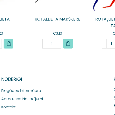
LIETA
ROTAĻLIETA MAKŠĶERE
ROTAĻLIE
T
20
€
3.10
NODERĪGI
Piegādes Informācija
Apmaksas Nosacījumi
Kontakti