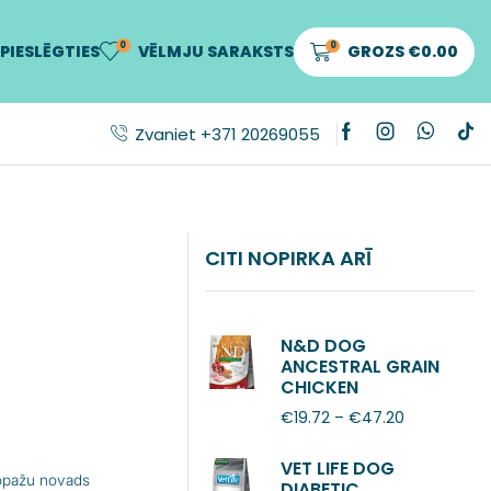
0
0
PIESLĒGTIES
VĒLMJU SARAKSTS
GROZS
€
0.00
Zvaniet +371 20269055
CITI NOPIRKA ARĪ
N&D DOG
ANCESTRAL GRAIN
CHICKEN
POMEGRANATE
€
19.72
–
€
47.20
ADULT MINI
VET LIFE DOG
Ropažu novads
DIABETIC