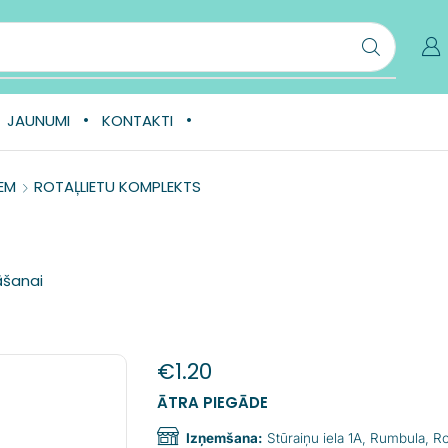
JAUNUMI
KONTAKTI
EM
ROTAĻLIETU KOMPLEKTS
āšanai
€
1.20
ĀTRA PIEGĀDE
Izņemšana:
Stūraiņu iela 1A, Rumbula, 