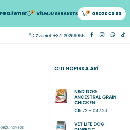
0
0
PIESLĒGTIES
VĒLMJU SARAKSTS
GROZS
€
0.00
Zvaniet +371 20269055
CITI NOPIRKA ARĪ
N&D DOG
ANCESTRAL GRAIN
CHICKEN
POMEGRANATE
€
19.72
–
€
47.20
ADULT MINI
VET LIFE DOG
Ropažu novads
DIABETIC