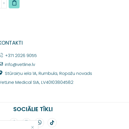
KONTAKTI
+371 2026 9055
info@vetline.lv
Stūraiņu iela 1A, Rumbula, Ropažu novads
VetLine Medical SIA, LV40103804582
SOCIĀLIE TĪKLI