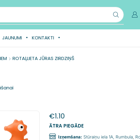
JAUNUMI
KONTAKTI
IEM
ROTAĻLIETA JŪRAS ZIRDZIŅŠ
āšanai
€
1.10
ĀTRA PIEGĀDE
Izņemšana:
Stūraiņu iela 1A, Rumbula, 