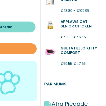
€
28.80
–
€
109.95
APPLAWS CAT
SENIOR CHICKEN
 Grozam
€
4.10
–
€
46.45
GULTA HELLO KITTY
COMFORT
€
59.55
€
47.65
PAR MUMS
Ātra Piegāde