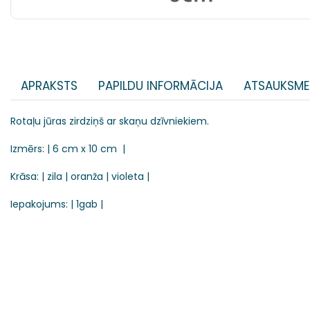
APRAKSTS
PAPILDU INFORMĀCIJA
ATSAUKSME
Rotaļu jūras zirdziņš ar skaņu dzīvniekiem.
Izmērs: | 6 cm x 10 cm |
Krāsa: | zila | oranža | violeta |
Iepakojums: | 1gab |