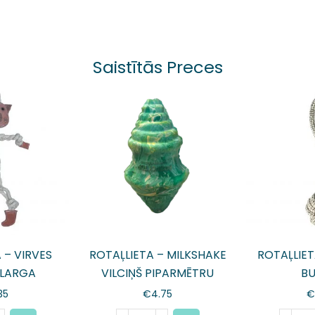
Saistītās Preces
 – VIRVES
ROTAĻLIETA – MILKSHAKE
ROTAĻLIET
 LARGA
VILCIŅŠ PIPARMĒTRU
B
35
€
4.75
€