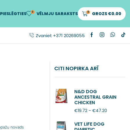
0
0
PIESLĒGTIES
VĒLMJU SARAKSTS
GROZS
€
0.00
Zvaniet +371 20269055
CITI NOPIRKA ARĪ
N&D DOG
ANCESTRAL GRAIN
CHICKEN
POMEGRANATE
€
19.72
–
€
47.20
ADULT MINI
VET LIFE DOG
Ropažu novads
DIABETIC