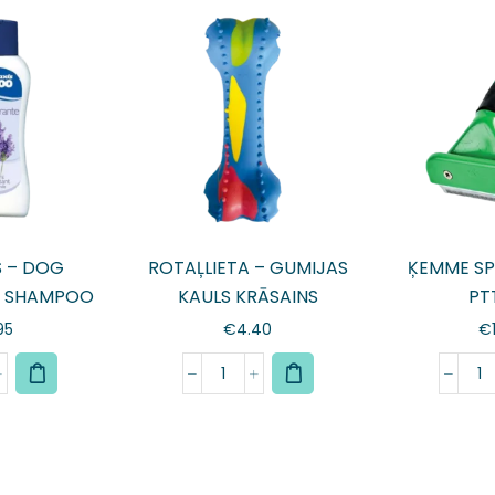
 – DOG
ROTAĻLIETA – GUMIJAS
ĶEMME SP
 SHAMPOO
KAULS KRĀSAINS
PT
ml
95
€
4.40
€