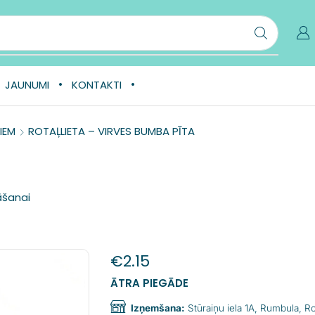
JAUNUMI
KONTAKTI
IEM
ROTAĻLIETA – VIRVES BUMBA PĪTA
āšanai
€
2.15
ĀTRA PIEGĀDE
Izņemšana:
Stūraiņu iela 1A, Rumbula, 