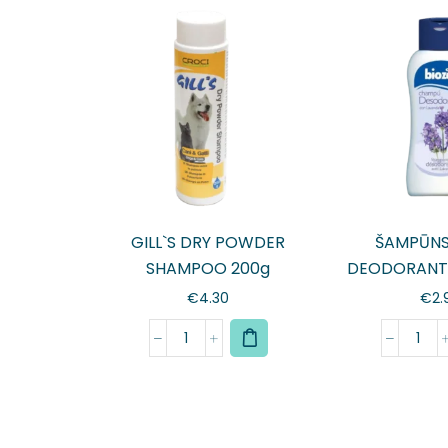
GILL`S DRY POWDER
ŠAMPŪNS
SHAMPOO 200g
DEODORANT
250
€
4.30
€
2.