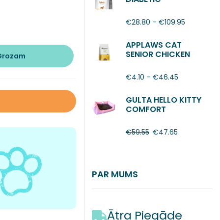
€
28.80
–
€
109.95
APPLAWS CAT
SENIOR CHICKEN
 Grozam
€
4.10
–
€
46.45
GULTA HELLO KITTY
COMFORT
€
59.55
€
47.65
PAR MUMS
Ātra Piegāde