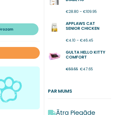
€
28.80
–
€
109.95
APPLAWS CAT
SENIOR CHICKEN
 Grozam
€
4.10
–
€
46.45
GULTA HELLO KITTY
COMFORT
€
59.55
€
47.65
PAR MUMS
Ātra Piegāde