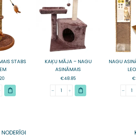
MAIS STABS
KAĶU MĀJA – NAGU
NAGU ASIN
IEM
ASINĀMAIS
LE
.20
€
48.85
€
NODERĪGI