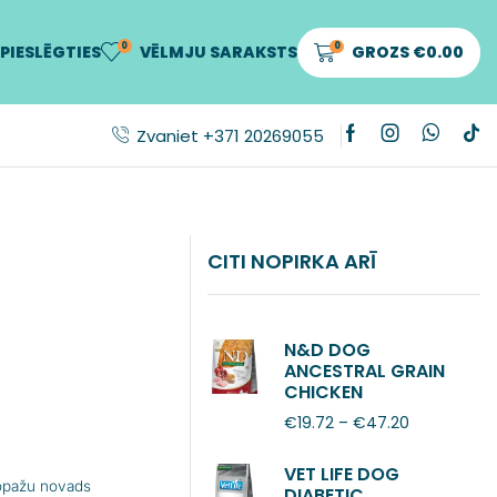
0
0
PIESLĒGTIES
VĒLMJU SARAKSTS
GROZS
€
0.00
Zvaniet +371 20269055
CITI NOPIRKA ARĪ
N&D DOG
ANCESTRAL GRAIN
CHICKEN
POMEGRANATE
€
19.72
–
€
47.20
ADULT MINI
VET LIFE DOG
Ropažu novads
DIABETIC