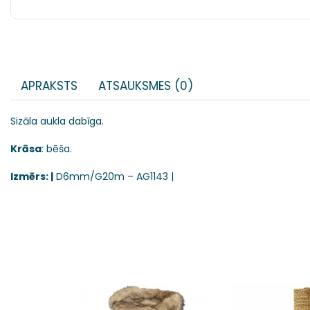
APRAKSTS
ATSAUKSMES (0)
Sizāla aukla dabīga.
Krāsa
: bēša.
Izmērs: |
D6mm/G20m – AG1143 |