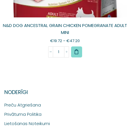
N&D DOG ANCESTRAL GRAIN CHICKEN POMEGRANATE ADULT
MINI
€
19.72
–
€
47.20
NODERĪGI
Preču Atgriešana
Privātuma Politika
Lietošanas Noteikumi