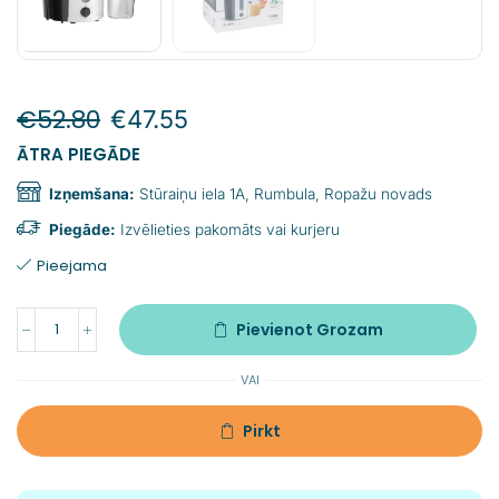
€
52.80
€
47.55
ĀTRA PIEGĀDE
Izņemšana:
Stūraiņu iela 1A, Rumbula, Ropažu novads
Piegāde:
Izvēlieties pakomāts vai kurjeru
Pieejama
Pievienot Grozam
VAI
Pirkt