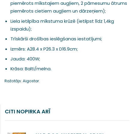
piemērots mīkstajiem augļiem, 2 pārnesumu ātrums
piemērots cietiem augļiem un dārzeņiem);
Liela ietilpība mīkstuma krūzē (ietilpst līdz 1,4kg
izspaidu);
Trīskārši drošības ieslēgšanas iestatījumi;
Izmērs: A28.4 x P26.3 x D16.9cm;
Jauda: 400W;
Krāsa: Balti/melna.
Ražotājs: Aigostar.
CITI NOPIRKA ARĪ