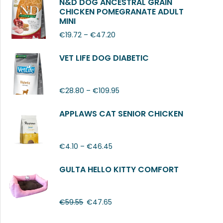
N&D DOG ANCESTRAL GRAIN
CHICKEN POMEGRANATE ADULT
MINI
€
19.72
–
€
47.20
VET LIFE DOG DIABETIC
€
28.80
–
€
109.95
APPLAWS CAT SENIOR CHICKEN
€
4.10
–
€
46.45
GULTA HELLO KITTY COMFORT
€
59.55
€
47.65