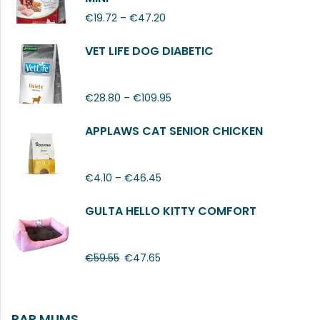
€
19.72
–
€
47.20
VET LIFE DOG DIABETIC
€
28.80
–
€
109.95
APPLAWS CAT SENIOR CHICKEN
€
4.10
–
€
46.45
GULTA HELLO KITTY COMFORT
€
59.55
€
47.65
PAR MUMS