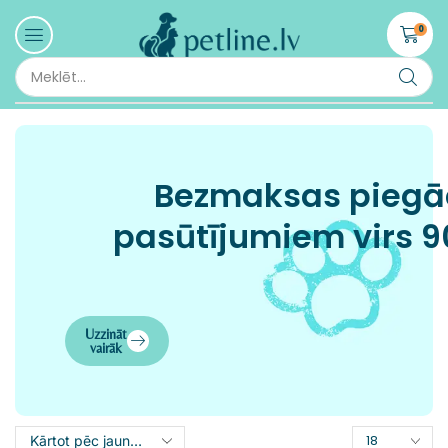
0
Bezmaksas pieg
pasūtījumiem virs 9
Uzzināt
vairāk