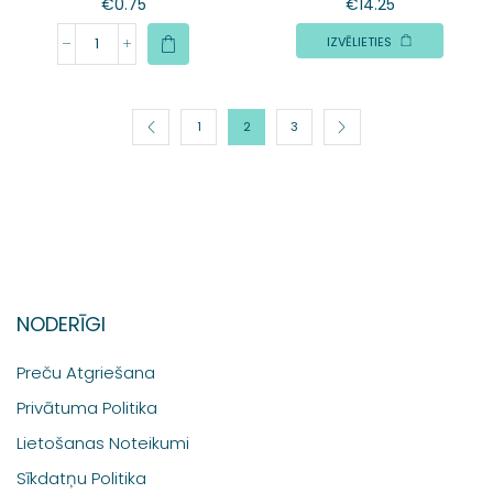
€
0.75
€
14.25
IZVĒLIETIES
1
2
3
NODERĪGI
Preču Atgriešana
Privātuma Politika
Lietošanas Noteikumi
Sīkdatņu Politika