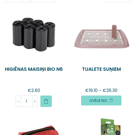
HIGIĒNAS MAISIŅI BIO N6
TUALETE SUŅIEM
€
2.60
€
19.10
–
€
26.30
IZVĒLIETIES