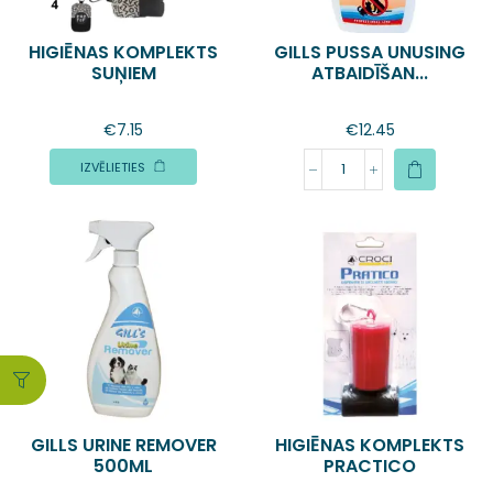
HIGIĒNAS KOMPLEKTS
GILLS PUSSA UNUSING
SUŅIEM
ATBAIDĪŠAN...
€
7.15
€
12.45
IZVĒLIETIES
GILLS URINE REMOVER
HIGIĒNAS KOMPLEKTS
500ML
PRACTICO