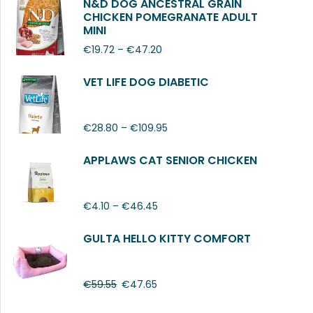
N&D DOG ANCESTRAL GRAIN
CHICKEN POMEGRANATE ADULT
MINI
€
19.72
–
€
47.20
VET LIFE DOG DIABETIC
€
28.80
–
€
109.95
APPLAWS CAT SENIOR CHICKEN
€
4.10
–
€
46.45
GULTA HELLO KITTY COMFORT
€
59.55
€
47.65