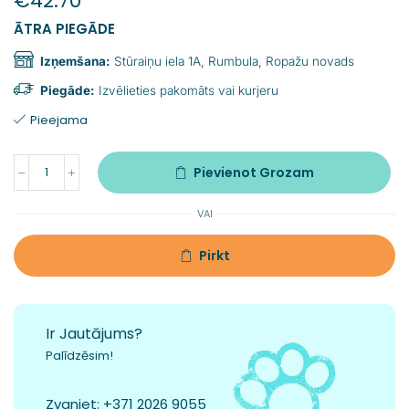
€
42.70
ĀTRA PIEGĀDE
Izņemšana:
Stūraiņu iela 1A, Rumbula, Ropažu novads
Piegāde:
Izvēlieties pakomāts vai kurjeru
Pieejama
Pievienot Grozam
VAI
Pirkt
Ir Jautājums?
Palīdzēsim!
Zvaniet:
+371 2026 9055